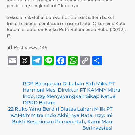
pembicara/pengkhotbah,” katanya.
Sekadar diketahui bahwa Pdt Gomar Gultom bakal
tampil sebagai pembicara di acara Natal Oikumene Kota
Batam di dataran Engku Putri Batam pada Rabu (28/12).
(*)
Post Views:
445
E
X
T
Li
F
W
C
S
m
el
n
a
h
o
h
ai
e
e
c
at
p
ar
RDP Bangunan Di Lahan Sah Milik PT
l
gr
e
s
y
e
Harmoni Mas, Direktur PT KAMMY Mitra
a
b
A
Li
Indo, Izzy Menyayangkan Sikap Ketua
DPRD Batam
m
o
p
n
22 Ruko Yang Berdiri Diatas Lahan Milik PT
KAMMY Mitra Indo Akhirnya Rata, Izzy: Ini
o
p
k
Bukti Keseriusan Pemerintah, Kami Mau
k
Berinvestasi