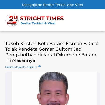
Menyajikan Berita Terkini dan Viral
Skip
Men
to
content
Tokoh Kristen Kota Batam Fisman F. Gea:
Tolak Pendeta Gomar Gultom Jadi
Pengkhotbah di Natal Oikumene Batam,
Ini Alasannya
Berita Majalah
,
Kepri
0