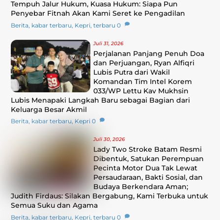
Tempuh Jalur Hukum, Kuasa Hukum: Siapa Pun
Penyebar Fitnah Akan Kami Seret ke Pengadilan
Berita
,
kabar terbaru
,
Kepri
,
terbaru
0
Juli 31, 2026
Perjalanan Panjang Penuh Doa
dan Perjuangan, Ryan Alfiqri
Lubis Putra dari Wakil
Komandan Tim Intel Korem
033/WP Lettu Kav Mukhsin
Lubis Menapaki Langkah Baru sebagai Bagian dari
Keluarga Besar Akmil
Berita
,
kabar terbaru
,
Kepri
0
Juli 30, 2026
Lady Two Stroke Batam Resmi
Dibentuk, Satukan Perempuan
Pecinta Motor Dua Tak Lewat
Persaudaraan, Bakti Sosial, dan
Budaya Berkendara Aman;
Judith Firdaus: Silakan Bergabung, Kami Terbuka untuk
Semua Suku dan Agama
Berita
,
kabar terbaru
,
Kepri
,
terbaru
0