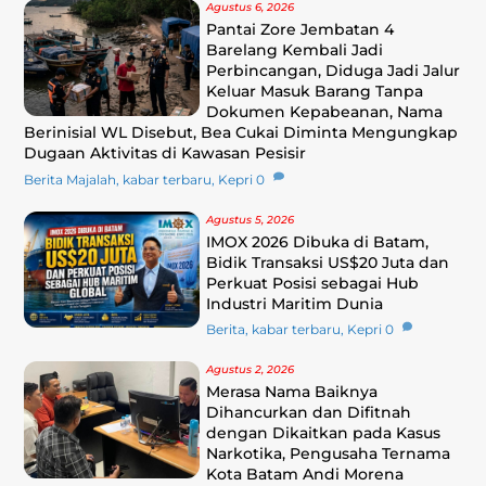
Agustus 6, 2026
Pantai Zore Jembatan 4
Barelang Kembali Jadi
Perbincangan, Diduga Jadi Jalur
Keluar Masuk Barang Tanpa
Dokumen Kepabeanan, Nama
Berinisial WL Disebut, Bea Cukai Diminta Mengungkap
Dugaan Aktivitas di Kawasan Pesisir
Berita Majalah
,
kabar terbaru
,
Kepri
0
Agustus 5, 2026
‎IMOX 2026 Dibuka di Batam,
Bidik Transaksi US$20 Juta dan
Perkuat Posisi sebagai Hub
Industri Maritim Dunia
Berita
,
kabar terbaru
,
Kepri
0
Agustus 2, 2026
Merasa Nama Baiknya
Dihancurkan dan Difitnah
dengan Dikaitkan pada Kasus
Narkotika, Pengusaha Ternama
Kota Batam Andi Morena