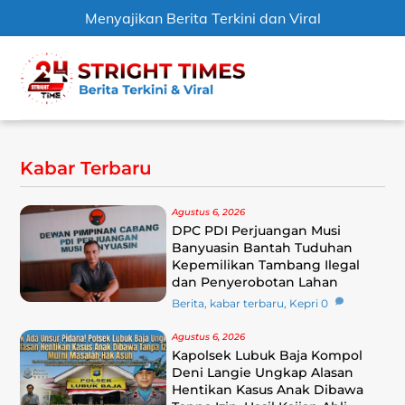
Menyajikan Berita Terkini dan Viral
Skip
Men
to
content
Kabar Terbaru
Agustus 6, 2026
DPC PDI Perjuangan Musi
Banyuasin Bantah Tuduhan
Kepemilikan Tambang Ilegal
dan Penyerobotan Lahan
Berita
,
kabar terbaru
,
Kepri
0
Agustus 6, 2026
Kapolsek Lubuk Baja Kompol
Deni Langie Ungkap Alasan
Hentikan Kasus Anak Dibawa