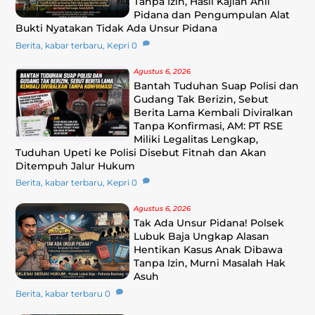
Tanpa Izin, Hasil Kajian Ahli
Pidana dan Pengumpulan Alat
Bukti Nyatakan Tidak Ada Unsur Pidana
Berita
,
kabar terbaru
,
Kepri
0
Agustus 6, 2026
Bantah Tuduhan Suap Polisi dan
Gudang Tak Berizin, Sebut
Berita Lama Kembali Diviralkan
Tanpa Konfirmasi, ‎AM: PT RSE
Miliki Legalitas Lengkap,
Tuduhan Upeti ke Polisi Disebut Fitnah dan Akan
Ditempuh Jalur Hukum
Berita
,
kabar terbaru
,
Kepri
0
Agustus 6, 2026
Tak Ada Unsur Pidana! Polsek
Lubuk Baja Ungkap Alasan
Hentikan Kasus Anak Dibawa
Tanpa Izin, Murni Masalah Hak
Asuh
Berita
,
kabar terbaru
0