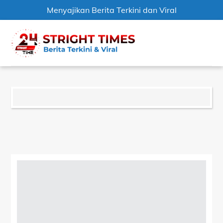
Menyajikan Berita Terkini dan Viral
Skip
Men
to
content