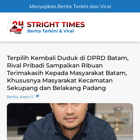
Menyajikan Berita Terkini dan Viral
Skip
Men
to
content
Terpilih Kembali Duduk di DPRD Batam,
Rival Pribadi Sampaikan Ribuan
Terimakasih Kepada Masyarakat Batam,
Khususnya Masyarakat Kecamatan
Sekupang dan Belakang Padang
Berita
,
Kepri
0