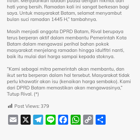
fitrah. Menjalankan ibadah puasa dengan hikmat dan
hati yang bersih. Ramadan kali ini sangat berkesan bagi
saya. Untuk masyarakat Batam, selamat menyambut
bulan suci ramadan 1445 H,” tambahnya.
Masih menjadi anggota DPRD Batam, Rival berupaya
terus berperan aktif dalam membantu Pemerintah Kota
Batam dalam mengawasi perihal bahan pokok
masyarakat menjelang ramadan hingga idulfitri nanti,
baik itu mulai dari harga sampai kepada stoknya.
“Kami sebagai mitra pemerintah akan membantu, dan
ikut serta berperan dalam hal tersebut. Masyarakat tidak
perlu khawatir akan isu (kenaikan harga sembako). Kami
dari DPRD Batam memastikan akan mengawasinya,”
Tutup Rival. (*)
Post Views:
379
E
X
T
Li
F
W
C
S
m
el
n
a
h
o
h
ai
e
e
c
at
p
ar