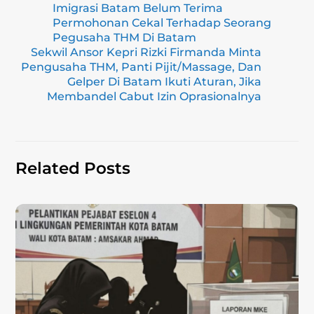
Imigrasi Batam Belum Terima
l
gr
e
s
y
e
Permohonan Cekal Terhadap Seorang
a
b
A
Li
Pegusaha THM Di Batam
Sekwil Ansor Kepri Rizki Firmanda Minta
m
o
p
n
Pengusaha THM, Panti Pijit/Massage, Dan
Gelper Di Batam Ikuti Aturan, Jika
o
p
k
Membandel Cabut Izin Oprasionalnya
k
Related Posts