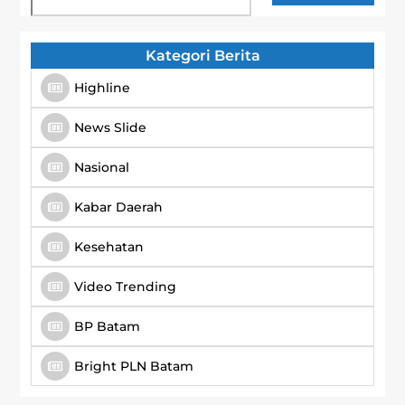
Kategori Berita
Highline
News Slide
Nasional
Kabar Daerah
Kesehatan
Video Trending
BP Batam
Bright PLN Batam