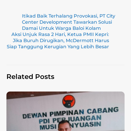
m
el
n
a
h
o
h
ai
e
e
c
at
p
ar
Itikad Baik Terhalang Provokasi, PT City
l
gr
e
s
y
e
Center Development Tawarkan Solusi
a
b
A
Li
Damai Untuk Warga Baloi Kolam
Aksi Unjuk Rasa 2 Hari, Ketua PMII Kepri:
m
o
p
n
Jika Buruh Dirugikan, McDermott Harus
Siap Tanggung Kerugian Yang Lebih Besar
o
p
k
k
Related Posts