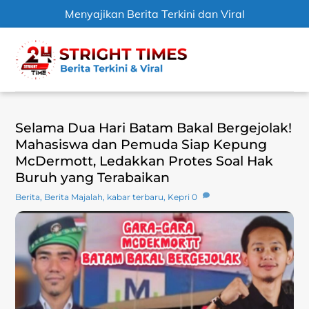
Menyajikan Berita Terkini dan Viral
Skip
Men
to
content
Selama Dua Hari Batam Bakal Bergejolak!
Mahasiswa dan Pemuda Siap Kepung
McDermott, Ledakkan Protes Soal Hak
Buruh yang Terabaikan
Berita
,
Berita Majalah
,
kabar terbaru
,
Kepri
0