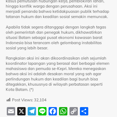
kasus pemutusan hubungan kerja, pemblokiran lahan,
hingga konflik warga dengan perusahaan. Aksi ini
menjadi penanda bahwa ketidakpuasan publik terhadap
tatanan hukum dan keadilan sosial semakin memuncak.
Apabila tidak segera ditanggapi dengan langkah tegas
oleh pemerintah dan penegak hukum, dikhawatirkan
situasi Batam sebagai pusat ekonomi kawasan barat
Indonesia bisa terancam oleh gelombang instabilitas
sosial yang lebih besar.
Rangkaian aksi ini akan dikoordinasikan oleh sejumlah
koordinator lapangan yang berasal dari berbagai elemen
mahasiswa dan pemuda se-Kepri. Mereka menegaskan
bahwa aksi ini adalah desakan moral yang sah agar
perlindungan hukum dan keadilan bagi buruh bisa
ditegakkan, khususnya di wilayah perbatasan seperti
Kota Batam. (*)
Post Views:
32,104
E
X
T
Li
F
W
C
S