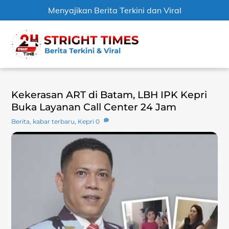
Menyajikan Berita Terkini dan Viral
Skip
Men
to
content
Kekerasan ART di Batam, LBH IPK Kepri
Buka Layanan Call Center 24 Jam
Berita
,
kabar terbaru
,
Kepri
0