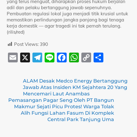
yang terus menguat, diharapkan proses hukum berjalan
adil dan pelaku bertanggung jawab sepenuhnya.
Pembuatan regulasi lokal juga menjadi titik krusial untuk
memastikan perlindungan jangka panjang bagi tenaga
kerja domestik — agar tragedi ini tak pernah terulang.
(rilis/red)
Post Views:
390
E
X
T
Li
F
W
C
S
m
el
n
a
h
o
h
ai
e
e
c
at
p
ar
ALAM Desak Medco Energy Bertanggung
l
gr
e
s
y
e
Jawab Atas Insiden KM Sejahtera 20 Yang
a
b
A
Li
Mencemari Laut Anambas
Pemasangan Pagar Seng Oleh PT Bangun
m
o
p
n
Makmur Sejati Picu Protes! Warga Tolak
Alih Fungsi Lahan Fasum Di Komplek
o
p
k
Central Park Tanjung Uma
k