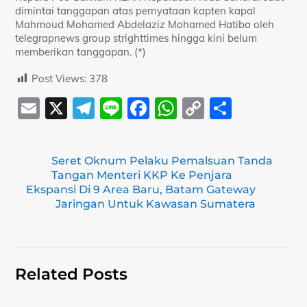
dimintai tanggapan atas pernyataan kapten kapal
Mahmoud Mohamed Abdelaziz Mohamed Hatiba oleh
telegrapnews group strighttimes hingga kini belum
memberikan tanggapan. (*)
Post Views:
378
E
X
T
Li
F
W
C
S
m
el
n
a
h
o
h
ai
e
e
c
at
p
ar
Seret Oknum Pelaku Pemalsuan Tanda
l
gr
e
s
y
e
Tangan Menteri KKP Ke Penjara
a
b
A
Li
Ekspansi Di 9 Area Baru, Batam Gateway
Jaringan Untuk Kawasan Sumatera
m
o
p
n
o
p
k
k
Related Posts