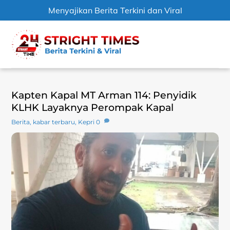
Menyajikan Berita Terkini dan Viral
Skip
Men
to
content
Kapten Kapal MT Arman 114: Penyidik
KLHK Layaknya Perompak Kapal
Berita
,
kabar terbaru
,
Kepri
0