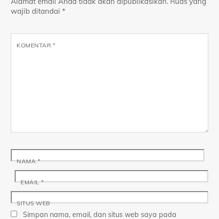
Alamat email Anda tidak akan dipublikasikan.
Ruas yang
wajib ditandai
*
KOMENTAR
*
NAMA
*
EMAIL
*
SITUS WEB
Simpan nama, email, dan situs web saya pada