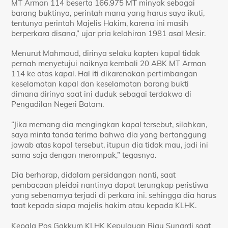
MT Arman 114 beserta 166.975 MT minyak sebagai
barang buktinya, perintah mana yang harus saya ikuti,
tentunya perintah Majelis Hakim, karena ini masih
berperkara disana,” ujar pria kelahiran 1981 asal Mesir.
Menurut Mahmoud, dirinya selaku kapten kapal tidak
pernah menyetujui naiknya kembali 20 ABK MT Arman
114 ke atas kapal. Hal iti dikarenakan pertimbangan
keselamatan kapal dan keselamatan barang bukti
dimana dirinya saat ini duduk sebagai terdakwa di
Pengadilan Negeri Batam.
“Jika memang dia mengingkan kapal tersebut, silahkan,
saya minta tanda terima bahwa dia yang bertanggung
jawab atas kapal tersebut, itupun dia tidak mau, jadi ini
sama saja dengan merompak,” tegasnya.
Dia berharap, didalam persidangan nanti, saat
pembacaan pleidoi nantinya dapat terungkap peristiwa
yang sebenarnya terjadi di perkara ini. sehingga dia harus
taat kepada siapa majelis hakim atau kepada KLHK.
Kepala Pos Gakkum KLHK Kepulauan Riau Sunardi saat