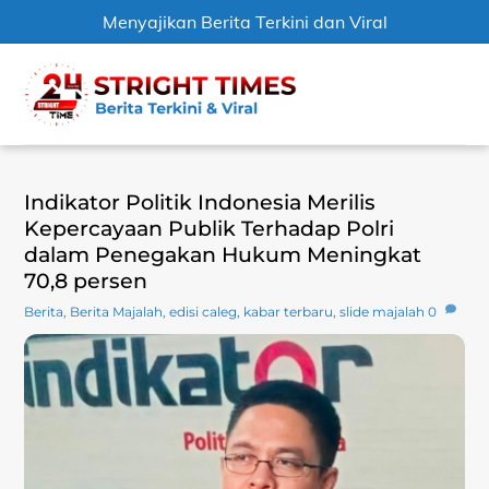
Menyajikan Berita Terkini dan Viral
Skip
Men
to
content
Indikator Politik Indonesia Merilis
Kepercayaan Publik Terhadap Polri
dalam Penegakan Hukum Meningkat
70,8 persen
Berita
,
Berita Majalah
,
edisi caleg
,
kabar terbaru
,
slide majalah
0