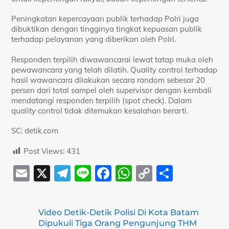
Peningkatan kepercayaan publik terhadap Polri juga
dibuktikan dengan tingginya tingkat kepuasan publik
terhadap pelayanan yang diberikan oleh Polri.
Responden terpilih diwawancarai lewat tatap muka oleh
pewawancara yang telah dilatih. Quality control terhadap
hasil wawancara dilakukan secara random sebesar 20
persen dari total sampel oleh supervisor dengan kembali
mendatangi responden terpilih (spot check). Dalam
quality control tidak ditemukan kesalahan berarti.
SC: detik.com
Post Views:
431
E
X
T
Li
F
W
C
S
m
el
n
a
h
o
h
ai
e
e
c
at
p
ar
Video Detik-Detik Polisi Di Kota Batam
l
gr
e
s
y
e
Dipukuli Tiga Orang Pengunjung THM