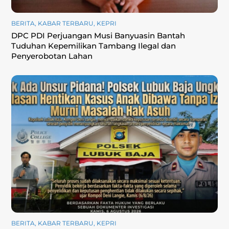
BERITA
,
KABAR TERBARU
,
KEPRI
DPC PDI Perjuangan Musi Banyuasin Bantah
Tuduhan Kepemilikan Tambang Ilegal dan
Penyerobotan Lahan
BERITA
,
KABAR TERBARU
,
KEPRI