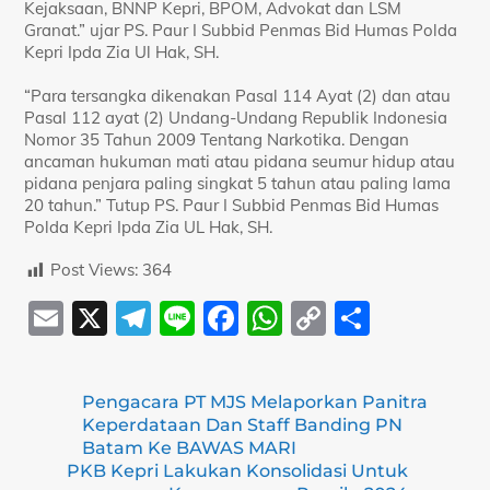
Kejaksaan, BNNP Kepri, BPOM, Advokat dan LSM
Granat.” ujar PS. Paur I Subbid Penmas Bid Humas Polda
Kepri Ipda Zia Ul Hak, SH.
“Para tersangka dikenakan Pasal 114 Ayat (2) dan atau
Pasal 112 ayat (2) Undang-Undang Republik Indonesia
Nomor 35 Tahun 2009 Tentang Narkotika. Dengan
ancaman hukuman mati atau pidana seumur hidup atau
pidana penjara paling singkat 5 tahun atau paling lama
20 tahun.” Tutup PS. Paur I Subbid Penmas Bid Humas
Polda Kepri Ipda Zia UL Hak, SH.
Post Views:
364
E
X
T
Li
F
W
C
S
m
el
n
a
h
o
h
ai
e
e
c
at
p
ar
Pengacara PT MJS Melaporkan Panitra
l
gr
e
s
y
e
Keperdataan Dan Staff Banding PN
a
b
A
Li
Batam Ke BAWAS MARI
PKB Kepri Lakukan Konsolidasi Untuk