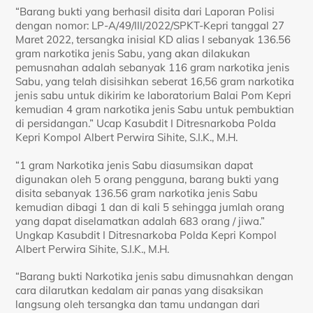
“Barang bukti yang berhasil disita dari Laporan Polisi
dengan nomor: LP-A/49/III/2022/SPKT-Kepri tanggal 27
Maret 2022, tersangka inisial KD alias I sebanyak 136.56
gram narkotika jenis Sabu, yang akan dilakukan
pemusnahan adalah sebanyak 116 gram narkotika jenis
Sabu, yang telah disisihkan seberat 16,56 gram narkotika
jenis sabu untuk dikirim ke laboratorium Balai Pom Kepri
kemudian 4 gram narkotika jenis Sabu untuk pembuktian
di persidangan.” Ucap Kasubdit I Ditresnarkoba Polda
Kepri Kompol Albert Perwira Sihite, S.I.K., M.H.
“1 gram Narkotika jenis Sabu diasumsikan dapat
digunakan oleh 5 orang pengguna, barang bukti yang
disita sebanyak 136.56 gram narkotika jenis Sabu
kemudian dibagi 1 dan di kali 5 sehingga jumlah orang
yang dapat diselamatkan adalah 683 orang / jiwa.”
Ungkap Kasubdit I Ditresnarkoba Polda Kepri Kompol
Albert Perwira Sihite, S.I.K., M.H.
“Barang bukti Narkotika jenis sabu dimusnahkan dengan
cara dilarutkan kedalam air panas yang disaksikan
langsung oleh tersangka dan tamu undangan dari