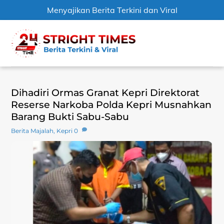
Menyajikan Berita Terkini dan Viral
Skip
Men
to
content
Dihadiri Ormas Granat Kepri Direktorat
Reserse Narkoba Polda Kepri Musnahkan
Barang Bukti Sabu-Sabu
Berita Majalah
,
Kepri
0