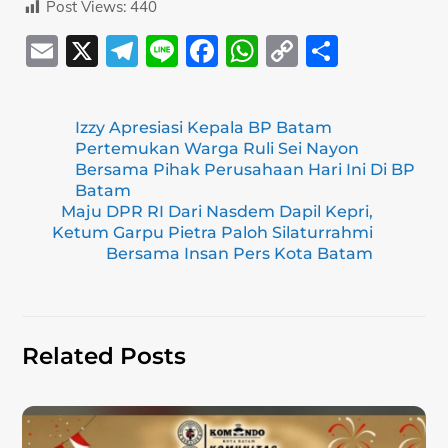
Post Views:
440
E
X
T
Li
F
W
C
S
m
el
n
a
h
o
h
ai
e
e
c
at
p
ar
Izzy Apresiasi Kepala BP Batam
l
gr
e
s
y
e
Pertemukan Warga Ruli Sei Nayon
a
b
A
Li
Bersama Pihak Perusahaan Hari Ini Di BP
Batam
m
o
p
n
Maju DPR RI Dari Nasdem Dapil Kepri,
Ketum Garpu Pietra Paloh Silaturrahmi
o
p
k
Bersama Insan Pers Kota Batam
k
Related Posts