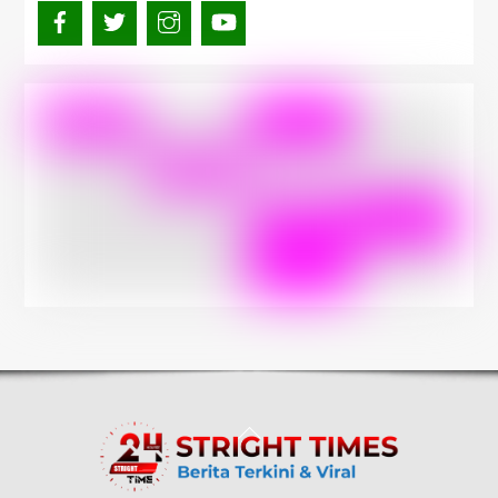
Back
To
Top