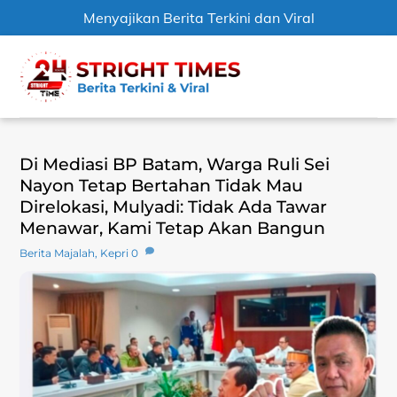
Menyajikan Berita Terkini dan Viral
Skip
Men
to
content
Di Mediasi BP Batam, Warga Ruli Sei
Nayon Tetap Bertahan Tidak Mau
Direlokasi, Mulyadi: Tidak Ada Tawar
Menawar, Kami Tetap Akan Bangun
Berita Majalah
,
Kepri
0