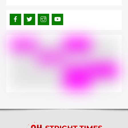
Back
To