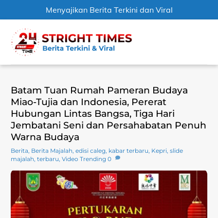
Menyajikan Berita Terkini dan Viral
Skip
Men
to
content
Batam Tuan Rumah Pameran Budaya
Miao-Tujia dan Indonesia, Pererat
Hubungan Lintas Bangsa, Tiga Hari
Jembatani Seni dan Persahabatan Penuh
Warna Budaya
Berita
,
Berita Majalah
,
edisi caleg
,
kabar terbaru
,
Kepri
,
slide
majalah
,
terbaru
,
Video Trending
0