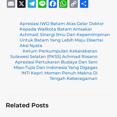
E
X
T
Li
F
W
C
S
m
el
n
a
h
o
h
ai
e
e
c
at
p
ar
Apresiasi IWO Batam Atas Gelar Doktor
l
gr
e
s
y
e
Kepada Walikota Batam Amsakar
a
b
A
Li
Achmad: Sinergi Ilmu Dan Kepemimpinan
Untuk Batam Yang Lebih Maju Disertai
m
o
p
n
Aksi Nyata
Ketum Perkumpulan Kekerabatan
o
p
k
Sulawesi Selatan (PKSS) Achmad Rosano
k
Apresiasi Pertukaran Budaya Dan Seni
Miao-Tujia Dan Indonesia Yang Digagas
INTI Kepri: Momen Penuh Makna Di
Tengah Keberagaman
Related Posts