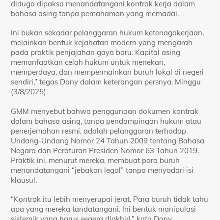
diduga dipaksa menandatangani kontrak kerja dalam
bahasa asing tanpa pemahaman yang memadai.
Ini bukan sekadar pelanggaran hukum ketenagakerjaan,
melainkan bentuk kejahatan modern yang mengarah
pada praktik penjajahan gaya baru. Kapital asing
memanfaatkan celah hukum untuk menekan,
memperdaya, dan mempermainkan buruh lokal di negeri
sendiri,” tegas Dony dalam keterangan persnya, Minggu
(3/8/2025).
GMM menyebut bahwa penggunaan dokumen kontrak
dalam bahasa asing, tanpa pendampingan hukum atau
penerjemahan resmi, adalah pelanggaran terhadap
Undang-Undang Nomor 24 Tahun 2009 tentang Bahasa
Negara dan Peraturan Presiden Nomor 63 Tahun 2019.
Praktik ini, menurut mereka, membuat para buruh
menandatangani “jebakan legal” tanpa menyadari isi
klausul.
“Kontrak itu lebih menyerupai jerat. Para buruh tidak tahu
apa yang mereka tandatangani. Ini bentuk manipulasi
sistemik yang harus segera diakhiri,” kata Dony.