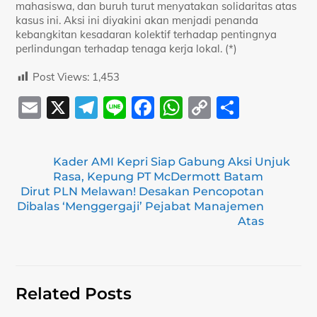
mahasiswa, dan buruh turut menyatakan solidaritas atas
kasus ini. Aksi ini diyakini akan menjadi penanda
kebangkitan kesadaran kolektif terhadap pentingnya
perlindungan terhadap tenaga kerja lokal. (*)
Post Views:
1,453
E
X
T
Li
F
W
C
S
m
el
n
a
h
o
h
ai
e
e
c
at
p
ar
Kader AMI Kepri Siap Gabung Aksi Unjuk
l
gr
e
s
y
e
Rasa, Kepung PT McDermott Batam
a
b
A
Li
Dirut PLN Melawan! Desakan Pencopotan
Dibalas ‘Menggergaji’ Pejabat Manajemen
m
o
p
n
Atas
o
p
k
k
Related Posts