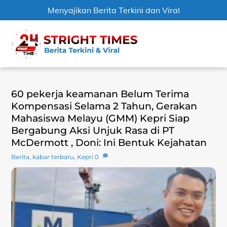
Menyajikan Berita Terkini dan Viral
Skip
Men
to
content
60 pekerja keamanan Belum Terima
Kompensasi Selama 2 Tahun, Gerakan
Mahasiswa Melayu (GMM) Kepri Siap
Bergabung Aksi Unjuk Rasa di PT
McDermott , Doni: Ini Bentuk Kejahatan
Berita
,
kabar terbaru
,
Kepri
0