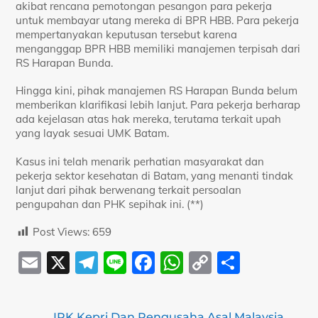
akibat rencana pemotongan pesangon para pekerja
untuk membayar utang mereka di BPR HBB. Para pekerja
mempertanyakan keputusan tersebut karena
menganggap BPR HBB memiliki manajemen terpisah dari
RS Harapan Bunda.
Hingga kini, pihak manajemen RS Harapan Bunda belum
memberikan klarifikasi lebih lanjut. Para pekerja berharap
ada kejelasan atas hak mereka, terutama terkait upah
yang layak sesuai UMK Batam.
Kasus ini telah menarik perhatian masyarakat dan
pekerja sektor kesehatan di Batam, yang menanti tindak
lanjut dari pihak berwenang terkait persoalan
pengupahan dan PHK sepihak ini. (**)
Post Views:
659
E
X
T
Li
F
W
C
S
m
el
n
a
h
o
h
ai
e
e
c
at
p
ar
IPK Kepri Dan Pengusaha Asal Malaysia