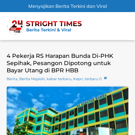
Menyajikan Berita Terkini dan Viral
Skip
Men
to
content
4 Pekerja RS Harapan Bunda Di-PHK
Sepihak, Pesangon Dipotong untuk
Bayar Utang di BPR HBB
Berita
,
Berita Majalah
,
kabar terbaru
,
Kepri
,
terbaru
0