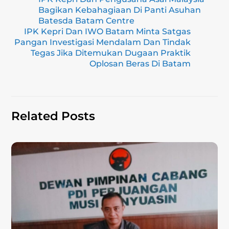
l
gr
e
s
y
e
Bagikan Kebahagiaan Di Panti Asuhan
a
b
A
Li
Batesda Batam Centre
IPK Kepri Dan IWO Batam Minta Satgas
m
o
p
n
Pangan Investigasi Mendalam Dan Tindak
Tegas Jika Ditemukan Dugaan Praktik
o
p
k
Oplosan Beras Di Batam
k
Related Posts