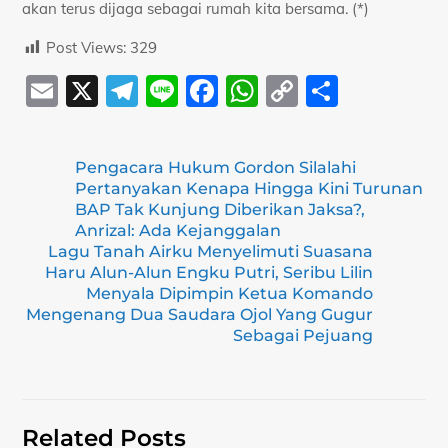
akan terus dijaga sebagai rumah kita bersama. (*)
Post Views:
329
E
X
T
Li
F
W
C
S
m
el
n
a
h
o
h
ai
e
e
c
at
p
ar
Pengacara Hukum Gordon Silalahi
l
gr
e
s
y
e
Pertanyakan Kenapa Hingga Kini Turunan
a
b
A
Li
BAP Tak Kunjung Diberikan Jaksa?,
Anrizal: Ada Kejanggalan
m
o
p
n
Lagu Tanah Airku Menyelimuti Suasana
Haru Alun-Alun Engku Putri, Seribu Lilin
o
p
k
Menyala Dipimpin Ketua Komando
k
Mengenang Dua Saudara Ojol Yang Gugur
Sebagai Pejuang
Related Posts