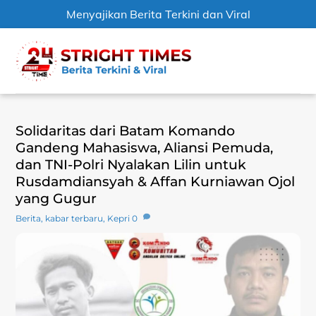
Menyajikan Berita Terkini dan Viral
Skip
Men
to
content
Solidaritas dari Batam Komando
Gandeng Mahasiswa, Aliansi Pemuda,
dan TNI-Polri Nyalakan Lilin untuk
Rusdamdiansyah & Affan Kurniawan Ojol
yang Gugur
Berita
,
kabar terbaru
,
Kepri
0