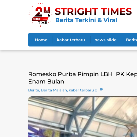
Skip
to
content
Home
kabar terbaru
news slide
Berit
Romesko Purba Pimpin LBH IPK Kep
Enam Bulan
Berita
,
Berita Majalah
,
kabar terbaru
0