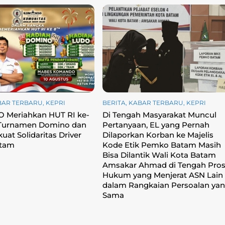
BAR TERBARU
,
KEPRI
BERITA
,
KABAR TERBARU
,
KEPRI
Meriahkan HUT RI ke-
Di Tengah Masyarakat Muncul
 Turnamen Domino dan
Pertanyaan, EL yang Pernah
uat Solidaritas Driver
Dilaporkan Korban ke Majelis
atam
Kode Etik Pemko Batam Masih
Bisa Dilantik Wali Kota Batam
Amsakar Ahmad di Tengah Pro
Hukum yang Menjerat ASN Lain
dalam Rangkaian Persoalan ya
Sama