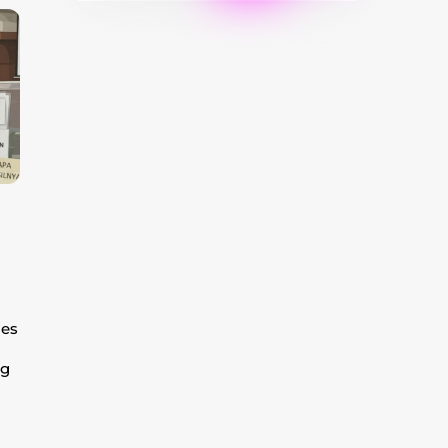
ses
ng