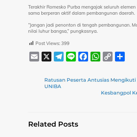
Terakhir Romesko Purba mengajak seluruh elemen 
sama berperan aktif dalam pembangunan daerah.
“Jangan jadi penonton di tengah pembangunan. Mar
nilai luhur bangsa,” pungkasnya.
Post Views:
399
E
X
T
Li
F
W
C
S
m
el
n
a
h
o
h
ai
e
e
c
at
p
ar
Ratusan Peserta Antusias Mengikuti 
l
gr
e
s
y
e
UNIBA
a
b
A
Li
Kesbangpol Ke
m
o
p
n
o
p
k
k
Related Posts