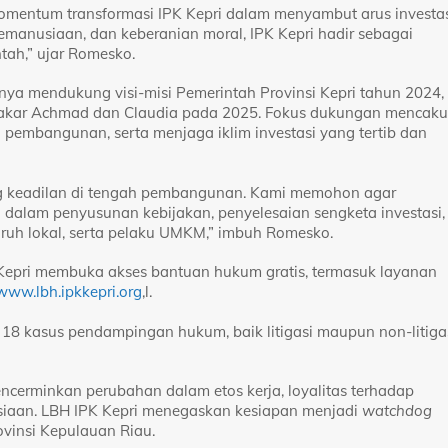
 momentum transformasi IPK Kepri dalam menyambut arus investa
emanusiaan, dan keberanian moral, IPK Kepri hadir sebagai
tah,” ujar Romesko.
ya mendukung visi-misi Pemerintah Provinsi Kepri tahun 2024,
sakar Achmad dan Claudia pada 2025. Fokus dukungan mencak
pembangunan, serta menjaga iklim investasi yang tertib dan
eng keadilan di tengah pembangunan. Kami memohon agar
dalam penyusunan kebijakan, penyelesaian sengketa investasi,
ruh lokal, serta pelaku UMKM,” imbuh Romesko.
Kepri membuka akses bantuan hukum gratis, termasuk layanan
www.lbh.ipkkepri.org
,l.
 18 kasus pendampingan hukum, baik litigasi maupun non-litigas
cerminkan perubahan dalam etos kerja, loyalitas terhadap
usiaan. LBH IPK Kepri menegaskan kesiapan menjadi
watchdog
vinsi Kepulauan Riau.