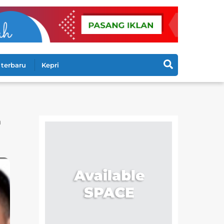
Search
terbaru
Kepri
m