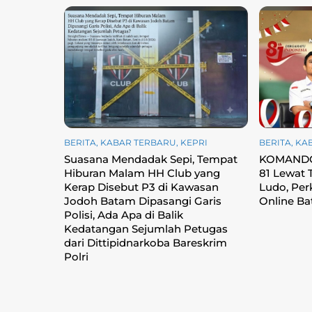
BERITA
,
KABAR TERBARU
,
KEPRI
BERITA
,
KA
Suasana Mendadak Sepi, Tempat
KOMANDO 
Hiburan Malam HH Club yang
81 Lewat
Kerap Disebut P3 di Kawasan
Ludo, Perk
Jodoh Batam Dipasangi Garis
Online B
Polisi, Ada Apa di Balik
Kedatangan Sejumlah Petugas
dari Dittipidnarkoba Bareskrim
Polri