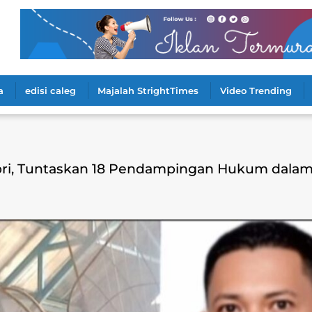
a
edisi caleg
Majalah StrightTimes
Video Trending
ri, Tuntaskan 18 Pendampingan Hukum dala