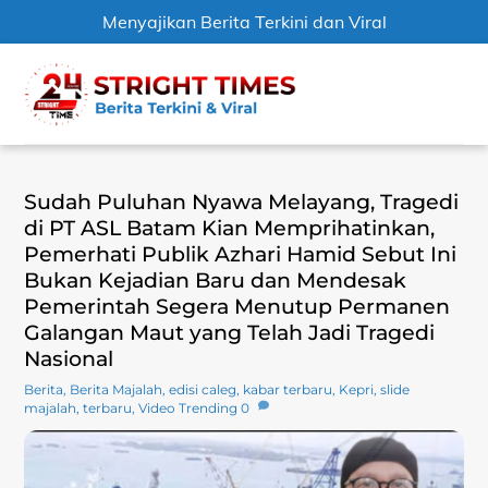
Menyajikan Berita Terkini dan Viral
Skip
Men
to
content
Sudah Puluhan Nyawa Melayang, Tragedi
di PT ASL Batam Kian Memprihatinkan,
Pemerhati Publik Azhari Hamid Sebut Ini
Bukan Kejadian Baru dan Mendesak
Pemerintah Segera Menutup Permanen
Galangan Maut yang Telah Jadi Tragedi
Nasional
Berita
,
Berita Majalah
,
edisi caleg
,
kabar terbaru
,
Kepri
,
slide
majalah
,
terbaru
,
Video Trending
0