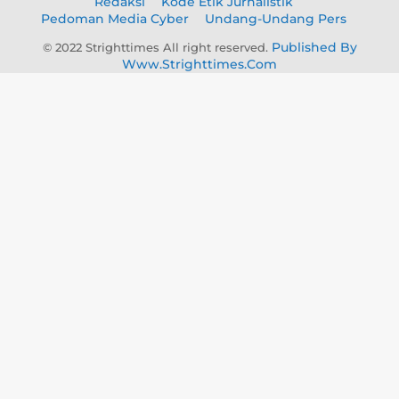
Redaksi
Kode Etik Jurnalistik
Pedoman Media Cyber
Undang-Undang Pers
Published By
© 2022 Strighttimes All right reserved.
Www.strighttimes.com