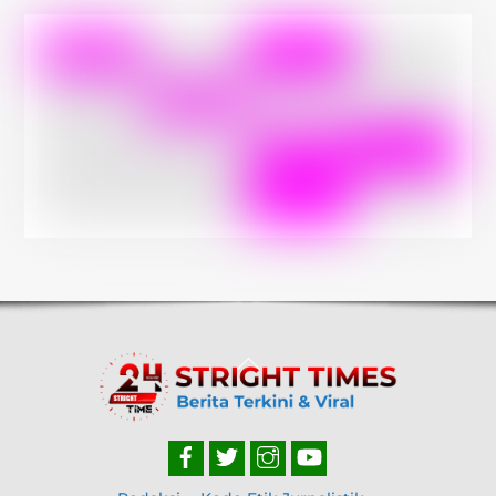
Back
To
Top