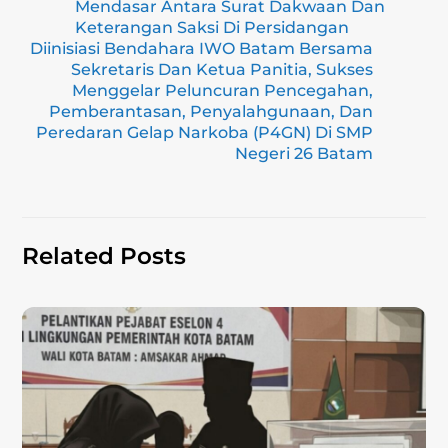
m
o
p
n
Mendasar Antara Surat Dakwaan Dan
Keterangan Saksi Di Persidangan
o
p
k
Diinisiasi Bendahara IWO Batam Bersama
k
Sekretaris Dan Ketua Panitia, Sukses
Menggelar Peluncuran Pencegahan,
Pemberantasan, Penyalahgunaan, Dan
Peredaran Gelap Narkoba (P4GN) Di SMP
Negeri 26 Batam
Related Posts