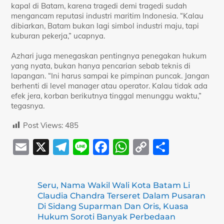
kapal di Batam, karena tragedi demi tragedi sudah
mengancam reputasi industri maritim Indonesia. “Kalau
dibiarkan, Batam bukan lagi simbol industri maju, tapi
kuburan pekerja,” ucapnya.
Azhari juga menegaskan pentingnya penegakan hukum
yang nyata, bukan hanya pencarian sebab teknis di
lapangan. “Ini harus sampai ke pimpinan puncak. Jangan
berhenti di level manager atau operator. Kalau tidak ada
efek jera, korban berikutnya tinggal menunggu waktu,”
tegasnya.
Post Views:
485
E
X
T
Li
F
W
C
S
m
el
n
a
h
o
h
ai
e
e
c
at
p
ar
Seru, Nama Wakil Wali Kota Batam Li
l
gr
e
s
y
e
Claudia Chandra Terseret Dalam Pusaran
a
b
A
Li
Di Sidang Suparman Dan Oris, Kuasa
Hukum Soroti Banyak Perbedaan