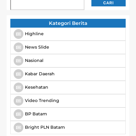
Cari
CARI
Kategori Berita
Highline
News Slide
Nasional
Kabar Daerah
Kesehatan
Video Trending
BP Batam
Bright PLN Batam