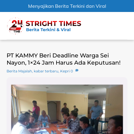
Menyajikan Berita Terkini dan Viral
Skip
Men
to
content
PT KAMMY Beri Deadline Warga Sei
Nayon, 1×24 Jam Harus Ada Keputusan!
Berita Majalah
,
kabar terbaru
,
Kepri
0