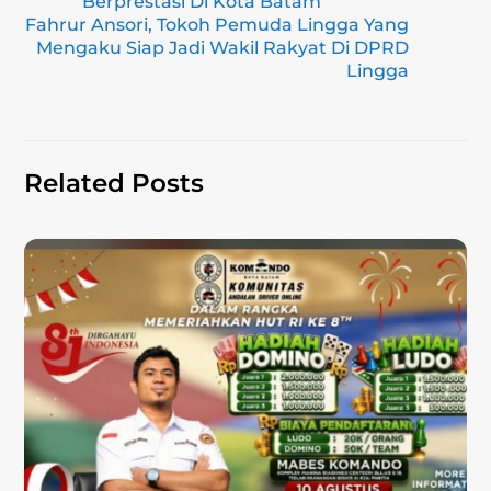
Berprestasi Di Kota Batam
m
o
p
n
Fahrur Ansori, Tokoh Pemuda Lingga Yang
Mengaku Siap Jadi Wakil Rakyat Di DPRD
o
p
k
Lingga
k
Related Posts