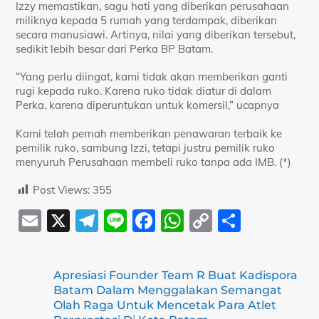
Izzy memastikan, sagu hati yang diberikan perusahaan
miliknya kepada 5 rumah yang terdampak, diberikan
secara manusiawi. Artinya, nilai yang diberikan tersebut,
sedikit lebih besar dari Perka BP Batam.
“Yang perlu diingat, kami tidak akan memberikan ganti
rugi kepada ruko. Karena ruko tidak diatur di dalam
Perka, karena diperuntukan untuk komersil,” ucapnya
Kami telah pernah memberikan penawaran terbaik ke
pemilik ruko, sambung Izzi, tetapi justru pemilik ruko
menyuruh Perusahaan membeli ruko tanpa ada IMB. (*)
Post Views:
355
E
X
T
Li
F
W
C
S
m
el
n
a
h
o
h
ai
e
e
c
at
p
ar
Apresiasi Founder Team R Buat Kadispora
l
gr
e
s
y
e
Batam Dalam Menggalakan Semangat
a
b
A
Li
Olah Raga Untuk Mencetak Para Atlet