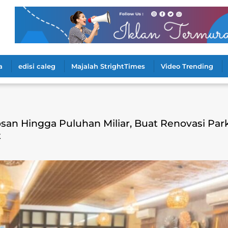
a
edisi caleg
Majalah StrightTimes
Video Trending
n Hingga Puluhan Miliar, Buat Renovasi Park
t