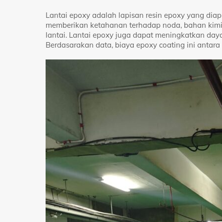
Lantai epoxy adalah lapisan resin epoxy yang dia
memberikan ketahanan terhadap noda, bahan kim
lantai. Lantai epoxy juga dapat meningkatkan day
Berdasarakan data, biaya epoxy coating ini antar