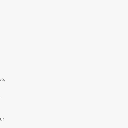
yo,
,
ur