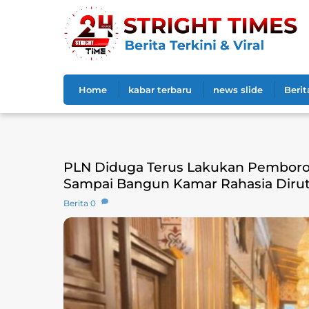
Skip
to
content
Home
kabar terbaru
news slide
Berit
PLN Diduga Terus Lakukan Pemborosa
Sampai Bangun Kamar Rahasia Diru
Berita
0