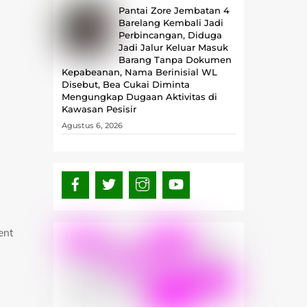
Pantai Zore Jembatan 4
Barelang Kembali Jadi
Perbincangan, Diduga
Jadi Jalur Keluar Masuk
Barang Tanpa Dokumen
Kepabeanan, Nama Berinisial WL
Disebut, Bea Cukai Diminta
Mengungkap Dugaan Aktivitas di
Kawasan Pesisir
Agustus 6, 2026
ent