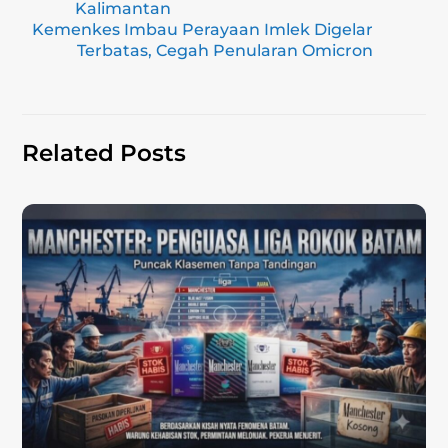
a
b
A
Li
Kalimantan
Kemenkes Imbau Perayaan Imlek Digelar
m
o
p
n
Terbatas, Cegah Penularan Omicron
o
p
k
k
Related Posts