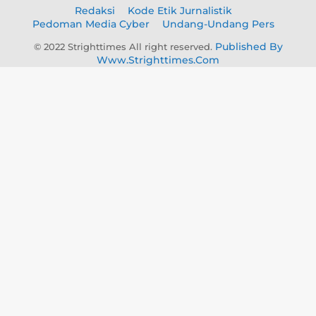
Redaksi
Kode Etik Jurnalistik
Pedoman Media Cyber
Undang-Undang Pers
Published By
© 2022 Strighttimes All right reserved.
Www.strighttimes.com