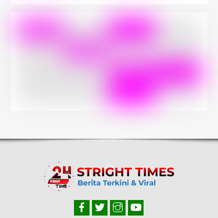
Back
To
Top