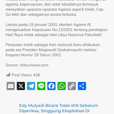
agama, kepercayaan, dan adat istiadatnya termasuk
merayakan upacara-upacara Agama seperti Imlek, Cap
Go Meh dan sebagainya secara terbuka.
Lantas pada 19 Januari 2001, Menteri Agama RI
mengeluarkan Keputusan No.13/2001 tentang penetapan
Hari Raya Imlek sebagai Hari Libur Nasional Fakultatif.
Perayaan Imlek sebagai hari nasional baru dilakukan
pada era Presiden Megawati Soekarnoputri melalui
Keppres Nomor 19 Tahun 2002.
Source : tribunnews.com
Post Views:
438
E
X
T
Li
F
W
C
S
m
el
n
a
h
o
h
ai
e
e
c
at
p
ar
Edy Mulyadi Bicara Tolak IKN Sebelum
l
gr
e
s
y
e
Diperiksa, Singgung Eksploitasi Di