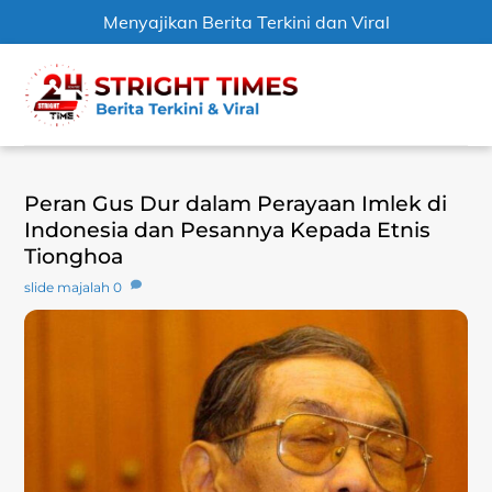
Menyajikan Berita Terkini dan Viral
Skip
Men
to
content
Peran Gus Dur dalam Perayaan Imlek di
Indonesia dan Pesannya Kepada Etnis
Tionghoa
slide majalah
0