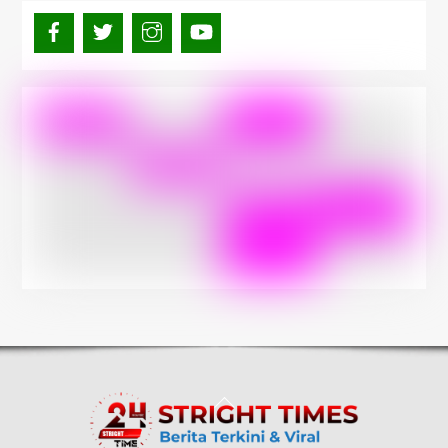
Back
To
Top