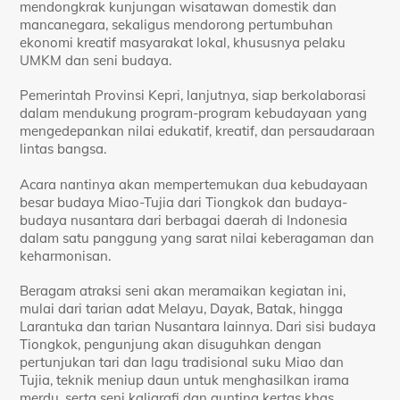
mendongkrak kunjungan wisatawan domestik dan
mancanegara, sekaligus mendorong pertumbuhan
ekonomi kreatif masyarakat lokal, khususnya pelaku
UMKM dan seni budaya.
Pemerintah Provinsi Kepri, lanjutnya, siap berkolaborasi
dalam mendukung program-program kebudayaan yang
mengedepankan nilai edukatif, kreatif, dan persaudaraan
lintas bangsa.
Acara nantinya akan mempertemukan dua kebudayaan
besar budaya Miao-Tujia dari Tiongkok dan budaya-
budaya nusantara dari berbagai daerah di Indonesia
dalam satu panggung yang sarat nilai keberagaman dan
keharmonisan.
Beragam atraksi seni akan meramaikan kegiatan ini,
mulai dari tarian adat Melayu, Dayak, Batak, hingga
Larantuka dan tarian Nusantara lainnya. Dari sisi budaya
Tiongkok, pengunjung akan disuguhkan dengan
pertunjukan tari dan lagu tradisional suku Miao dan
Tujia, teknik meniup daun untuk menghasilkan irama
merdu, serta seni kaligrafi dan gunting kertas khas