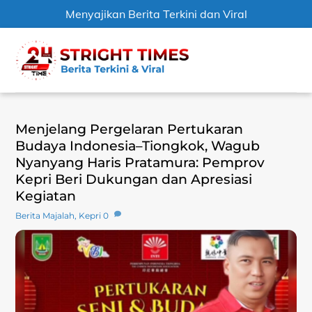
Menyajikan Berita Terkini dan Viral
Skip
Men
to
content
Menjelang Pergelaran Pertukaran
Budaya Indonesia–Tiongkok, Wagub
Nyanyang Haris Pratamura: Pemprov
Kepri Beri Dukungan dan Apresiasi
Kegiatan
Berita Majalah
,
Kepri
0