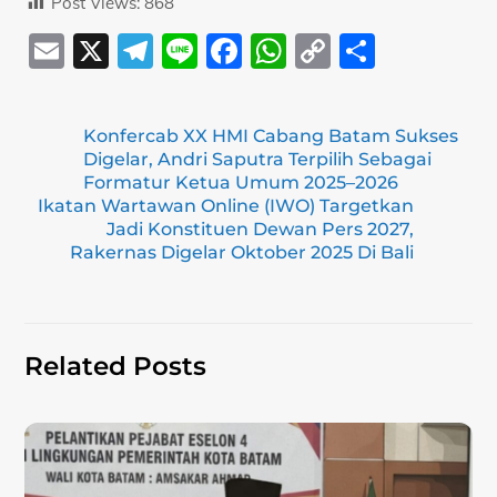
Post Views:
868
E
X
T
Li
F
W
C
S
m
el
n
a
h
o
h
ai
e
e
c
at
p
ar
Konfercab XX HMI Cabang Batam Sukses
l
gr
e
s
y
e
Digelar, Andri Saputra Terpilih Sebagai
a
b
A
Li
Formatur Ketua Umum 2025–2026
Ikatan Wartawan Online (IWO) Targetkan
m
o
p
n
Jadi Konstituen Dewan Pers 2027,
Rakernas Digelar Oktober 2025 Di Bali
o
p
k
k
Related Posts