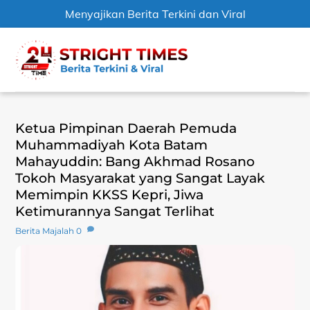
Menyajikan Berita Terkini dan Viral
Skip
Men
to
content
Ketua Pimpinan Daerah Pemuda
Muhammadiyah Kota Batam
Mahayuddin: Bang Akhmad Rosano
Tokoh Masyarakat yang Sangat Layak
Memimpin KKSS Kepri, Jiwa
Ketimurannya Sangat Terlihat
Berita Majalah
0