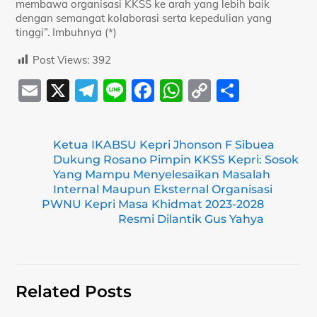
membawa organisasi KKSS ke arah yang lebih baik
dengan semangat kolaborasi serta kepedulian yang
tinggi”. Imbuhnya (*)
Post Views:
392
E
X
T
Li
F
W
C
S
m
el
n
a
h
o
h
ai
e
e
c
at
p
ar
Ketua IKABSU Kepri Jhonson F Sibuea
l
gr
e
s
y
e
Dukung Rosano Pimpin KKSS Kepri: Sosok
a
b
A
Li
Yang Mampu Menyelesaikan Masalah
Internal Maupun Eksternal Organisasi
m
o
p
n
PWNU Kepri Masa Khidmat 2023-2028
Resmi Dilantik Gus Yahya
o
p
k
k
Related Posts