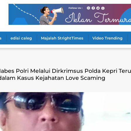
a
edisi caleg
Majalah StrightTimes
Video Trending
abes Polri Melalui Dirkrimsus Polda Kepri Ter
dalam Kasus Kejahatan Love Scaming