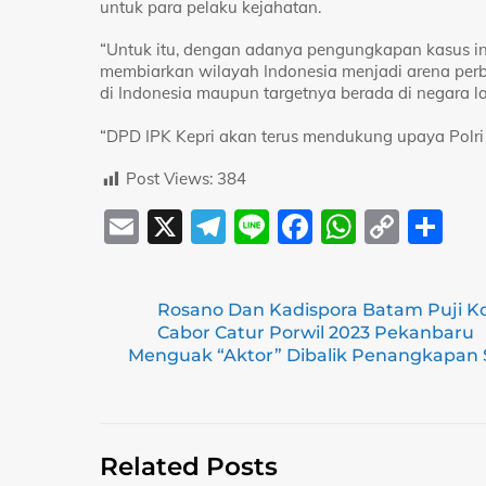
untuk para pelaku kejahatan.
“Untuk itu, dengan adanya pengungkapan kasus in
membiarkan wilayah Indonesia menjadi arena perb
di Indonesia maupun targetnya berada di negara la
“DPD IPK Kepri akan terus mendukung upaya Polr
Post Views:
384
E
X
T
Li
F
W
C
S
m
el
n
a
h
o
h
ai
e
e
c
at
p
ar
Rosano Dan Kadispora Batam Puji K
l
gr
e
s
y
e
Cabor Catur Porwil 2023 Pekanbaru
a
b
A
Li
Menguak “Aktor” Dibalik Penangkapan So
m
o
p
n
o
p
k
k
Related Posts