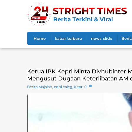
Skip
to
content
Home
kabar terbaru
news slide
Berit
Ketua IPK Kepri Minta Divhubinter M
Mengusut Dugaan Keterlibatan AM 
Berita Majalah
,
edisi caleg
,
Kepri
0