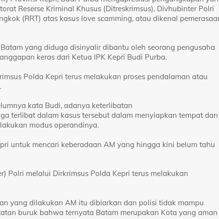
torat Reserse Kriminal Khusus (Ditreskrimsus), Divhubinter Polri
iongkok (RRT) atas kasus love scamming, atau dikenal peme­rasaa
i Batam yang diduga disinyalir dibantu oleh seorang pengusaha
anggapan keras dari Ketua IPK Kepri Budi Purba.
krimsus Polda Kepri terus melakukan proses pendalaman atau
.
elumnya kata Budi, adanya keterlibatan
ga terlibat dalam kasus tersebut dalam menyiapkan tempat dan
elakukan modus operandinya.
ri untuk mencari keberadaan AM yang hingga kini belum tahu
r) Polri melalui Dirkrimsus Polda Kepri terus melakukan
tan yang dilakukan AM itu dibiarkan dan polisi tidak mampu
tatan buruk bahwa ternyata Batam merupakan Kota yang aman