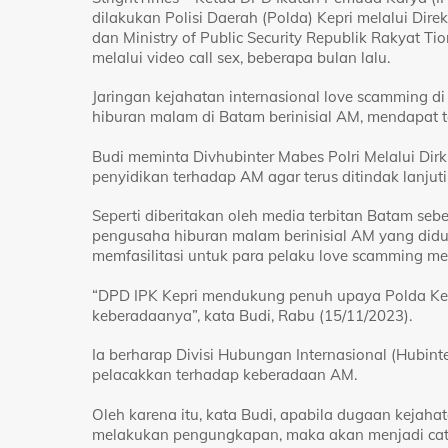
dilakukan Polisi Daerah (Polda) Kepri melalui Direk
dan Ministry of Public Security Republik Rakyat T
melalui video call sex, beberapa bulan lalu.
Jaringan kejahatan internasional love scamming d
hiburan malam di Batam berinisial AM, mendapat t
Budi meminta Divhubinter Mabes Polri Melalui Dir
penyidikan terhadap AM agar terus ditindak lanjuti
Seperti diberitakan oleh media terbitan Batam seb
pengusaha hiburan malam berinisial AM yang didu
memfasilitasi untuk para pelaku love scamming m
“DPD IPK Kepri mendukung penuh upaya Polda Kep
keberadaanya”, kata Budi, Rabu (15/11/2023).
Ia berharap Divisi Hubungan Internasional (Hubinte
pelacakkan terhadap keberadaan AM.
Oleh karena itu, kata Budi, apabila dugaan kejaha
melakukan pengungkapan, maka akan menjadi ca