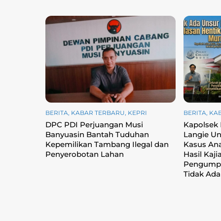
BERITA
,
KABAR TERBARU
,
KEPRI
BERITA
,
KA
DPC PDI Perjuangan Musi
Kapolsek
Banyuasin Bantah Tuduhan
Langie Un
Kepemilikan Tambang Ilegal dan
Kasus Ana
Penyerobotan Lahan
Hasil Kaji
Pengumpu
Tidak Ada