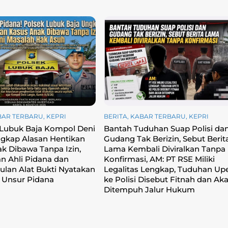
BAR TERBARU
,
KEPRI
BERITA
,
KABAR TERBARU
,
KEPRI
 Lubuk Baja Kompol Deni
Bantah Tuduhan Suap Polisi da
gkap Alasan Hentikan
Gudang Tak Berizin, Sebut Berit
k Dibawa Tanpa Izin,
Lama Kembali Diviralkan Tanpa
an Ahli Pidana dan
Konfirmasi, ‎AM: PT RSE Miliki
lan Alat Bukti Nyatakan
Legalitas Lengkap, Tuduhan Upe
 Unsur Pidana
ke Polisi Disebut Fitnah dan Ak
Ditempuh Jalur Hukum