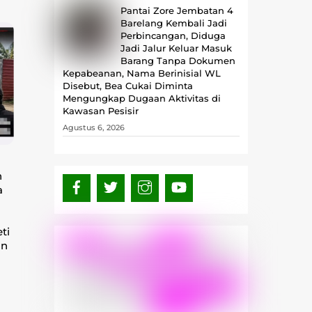
Pantai Zore Jembatan 4
Barelang Kembali Jadi
Perbincangan, Diduga
Jadi Jalur Keluar Masuk
Barang Tanpa Dokumen
Kepabeanan, Nama Berinisial WL
Disebut, Bea Cukai Diminta
Mengungkap Dugaan Aktivitas di
Kawasan Pesisir
Agustus 6, 2026
n
a
ti
an