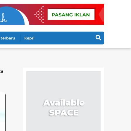
Search
terbaru
Kepri
us