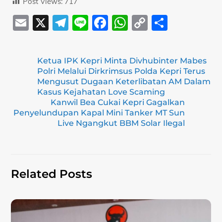
Post Views:
717
E
X
T
Li
F
W
C
S
m
el
n
a
h
o
h
ai
e
e
c
at
p
ar
Ketua IPK Kepri Minta Divhubinter Mabes
l
gr
e
s
y
e
Polri Melalui Dirkrimsus Polda Kepri Terus
a
b
A
Li
Mengusut Dugaan Keterlibatan AM Dalam
Kasus Kejahatan Love Scaming
m
o
p
n
Kanwil Bea Cukai Kepri Gagalkan
Penyelundupan Kapal Mini Tanker MT Sun
o
p
k
Live Ngangkut BBM Solar Ilegal
k
Related Posts