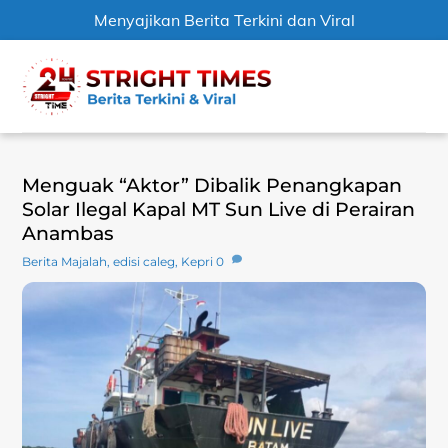
Menyajikan Berita Terkini dan Viral
Skip
Men
to
content
Menguak “Aktor” Dibalik Penangkapan
Solar Ilegal Kapal MT Sun Live di Perairan
Anambas
Berita Majalah
,
edisi caleg
,
Kepri
0