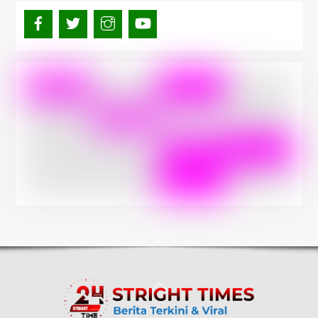
Back
To
Top