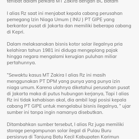
terlibat dalam perkara MT Zakira dengan BC Batam
I alias Rz saat ini menjabat kepala cabang perusahan
pemegang Izin Niaga Umum ( INU ) PT GIPE yang
berkantor pusat di Jakarta dan memiliki beberapa cabang
di Kepri.
Dalam melaksanakan bisnis kotor solar ilegalnya pria
kelahiran tahun 1981 ini diduga mengeplang pajak
hingga negara mengalami kerugian puluhan miliar
pertahunnya.
“Sewaktu kasus MT Zakira I alias Rz ini masih
menggunakan PT DPM yang punya yang punya izin
niaga umum. Karena ulahnya diketahui perusahan pusat
di Jakarta maka di putus hubungan kerjanya, Tapi I alias
Rz ini tidak kehabisan akal, dia ambil lagi posisi kepala
cabang PT GIPE untuk mengelabui bisnis ilegalnya, “ ujar
sumber ini tanpa ingin namanya disebutkan.
Ditambahkan sumber tersebut, I alias Rz juga memiliki
storage pengampunan solar ilegal di Pulau Buru
persisnya di Tanjung Batu Kecil Kabupaten Karimun