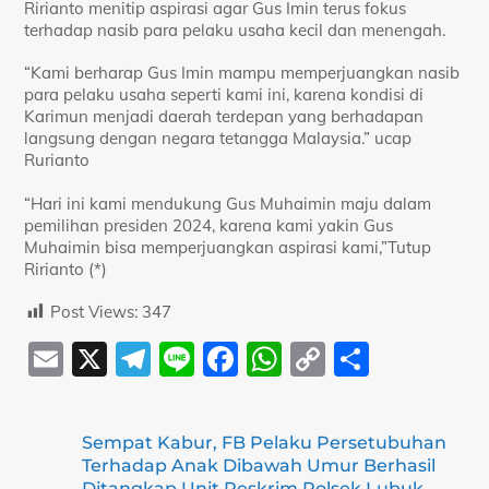
Ririanto menitip aspirasi agar Gus Imin terus fokus
terhadap nasib para pelaku usaha kecil dan menengah.
“Kami berharap Gus Imin mampu memperjuangkan nasib
para pelaku usaha seperti kami ini, karena kondisi di
Karimun menjadi daerah terdepan yang berhadapan
langsung dengan negara tetangga Malaysia.” ucap
Rurianto
“Hari ini kami mendukung Gus Muhaimin maju dalam
pemilihan presiden 2024, karena kami yakin Gus
Muhaimin bisa memperjuangkan aspirasi kami,”Tutup
Ririanto (*)
Post Views:
347
E
X
T
Li
F
W
C
S
m
el
n
a
h
o
h
ai
e
e
c
at
p
ar
Sempat Kabur, FB Pelaku Persetubuhan
l
gr
e
s
y
e
Terhadap Anak Dibawah Umur Berhasil
Ditangkap Unit Reskrim Polsek Lubuk