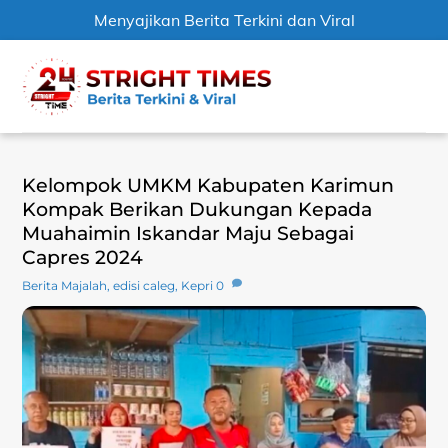
Menyajikan Berita Terkini dan Viral
Skip
Men
to
content
Kelompok UMKM Kabupaten Karimun
Kompak Berikan Dukungan Kepada
Muahaimin Iskandar Maju Sebagai
Capres 2024
Berita Majalah
,
edisi caleg
,
Kepri
0