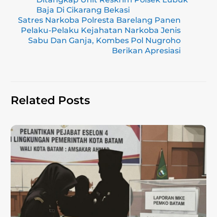
a
b
A
Li
Baja Di Cikarang Bekasi
m
o
p
n
Satres Narkoba Polresta Barelang Panen
Pelaku-Pelaku Kejahatan Narkoba Jenis
o
p
k
Sabu Dan Ganja, Kombes Pol Nugroho
k
Berikan Apresiasi
Related Posts