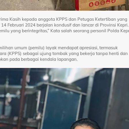
erima Kasih kepada anggota KPPS dan Petugas Ketertiban yang
 Februari 2024 berjalan kondusif dan lancar di Provinsi Kepri. 
lu yang berintegritas,” Kata salah seorang personil Polda Kepr
ilihan umum (pemilu) layak mendapat apresiasi, termasuk
a (KPPS) sebagai ujung tombak yang bekerja tanpa henti dan
dapkan pada berbagai kendala lapangan.