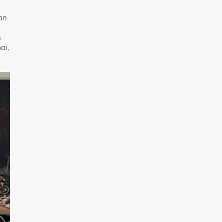
an
n
ai,