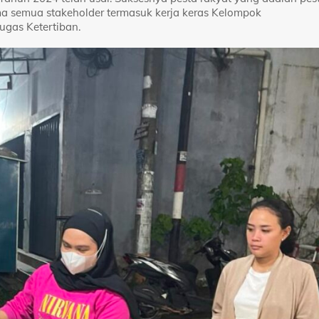
a semua stakeholder termasuk kerja keras Kelompok
gas Ketertiban.