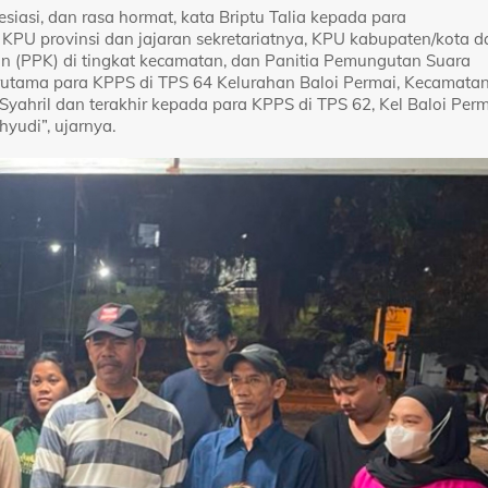
esiasi, dan rasa hormat, kata Briptu Talia kepada para
KPU provinsi dan jajaran sekretariatnya, KPU kabupaten/kota d
tan (PPK) di tingkat kecamatan, dan Panitia Pemungutan Suara
 terutama para KPPS di TPS 64 Kelurahan Baloi Permai, Kecamata
ahril dan terakhir kepada para KPPS di TPS 62, Kel Baloi Perm
udi”, ujarnya.