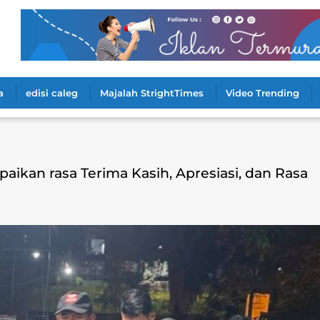
a
edisi caleg
Majalah StrightTimes
Video Trending
aikan rasa Terima Kasih, Apresiasi, dan Rasa