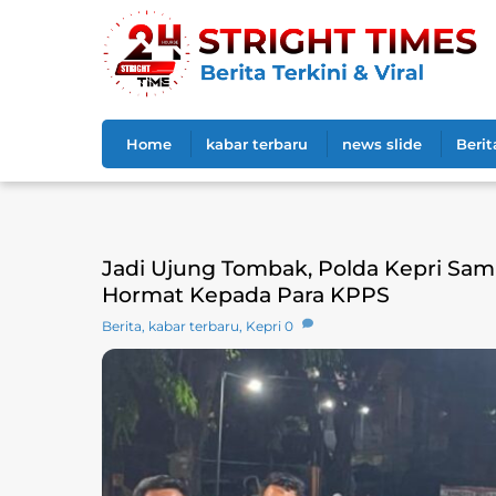
Skip
to
content
Home
kabar terbaru
news slide
Berit
Jadi Ujung Tombak, Polda Kepri Samp
Hormat Kepada Para KPPS
Berita
,
kabar terbaru
,
Kepri
0