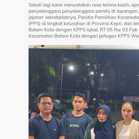
Sekali lagi kami menyatakan rasa terima kasih, apr
penyelenggara penyelenggara pemilu di lapangan, 
jajaran sekretariatnya, Panitia Pemilihan Kecama
(PPS) di tingkat kelurahan di Provinsi Kepri, dan
Batam Kota dengan KPPS Iqbal, RT 05 Rw 03 Pak Sy
Kecamatan Batam Kota dengan petugas KPPS Wahy