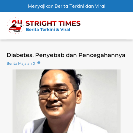
Menyajikan Berita Terkini dan Viral
Skip
Men
to
content
Diabetes, Penyebab dan Pencegahannya
Berita Majalah
0