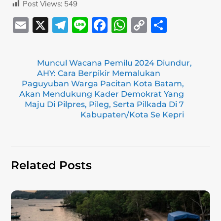
Post Views:
549
E
X
T
Li
F
W
C
S
m
el
n
a
h
o
h
ai
e
e
c
at
p
ar
Muncul Wacana Pemilu 2024 Diundur,
l
gr
e
s
y
e
AHY: Cara Berpikir Memalukan
a
b
A
Li
Paguyuban Warga Pacitan Kota Batam,
Akan Mendukung Kader Demokrat Yang
m
o
p
n
Maju Di Pilpres, Pileg, Serta Pilkada Di 7
Kabupaten/Kota Se Kepri
o
p
k
k
Related Posts