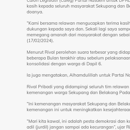
Calon Legislatif (Caleg) Partai Nasdem untuk DPR
kasih kepada seluruh masyarakat Sekupang dan B
doanya.
“Kami bersama relawan mengucapkan terima kasi
dukungan kepada saya dan. Sekali lagi saya samp
memegang amanah dari masyarakat dengan sebaik
(17/02/2024).
Menurut Rival perolehan suara terbesar yang dida
beberapa Bulan terakhir atau sebelum pelaksanaa
konsolidasi dengan warga di Dapil 6.
Ia juga mengatakan, Alhamdulillah untuk Partai N
Rival Pribadi yang didampingi seluruh tim relaw
kemenangan warga Sekupang dan Belakang Pada
“Ini kemenangan masyarakat Sekupang dan Belakan
kemenangan ini untuk meningkatkan kesejahteraan
“Mari kita kawal, ini adalah pesta demokrasi da
adil (jurdil) jangan sampai ada kecurangan”, ujar R