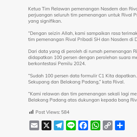
Ketua Tim Relawan pemenangan Nasdem dan Rival,
perjuangan seluruh tim pemenangan untuk Rival P
yang signifikan.
“Dengan seizin Allah, kami sampaikan rasa terima
tim pemenangan Rival Pribadi SH dan Nasdem di Dap
Dari data yang di peroleh di rumah pemenangan Riva
didapatkan 100 persen dengan perolehan suara men
berkontestasi Pemilu 2024.
“Sudah 100 persen data formulir C1 Kita dapatkan.
Sekupang dan Belakang Padang,” kata Rival.
“Kami relawan dan tim pemenangan sekali lagi m
Belakang Padang atas dukungan kepada bang Rival 
Post Views:
584
E
X
T
Li
F
W
C
S
m
el
n
a
h
o
h