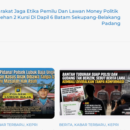
akat Jaga Etika Pemilu Dan Lawan Money Politik
lehan 2 Kursi Di Dapil 6 Batam Sekupang-Belakang
Padang
BAR TERBARU
,
KEPRI
BERITA
,
KABAR TERBARU
,
KEPRI