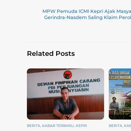
ai
e
e
c
at
p
ar
MPW Pemuda ICMI Kepri Ajak Masyar
l
gr
e
s
y
e
Gerindra-Nasdem Saling Klaim Pero
a
b
A
Li
m
o
p
n
o
p
k
k
Related Posts
BERITA
,
KABAR TERBARU
,
KEPRI
BERITA
,
KA