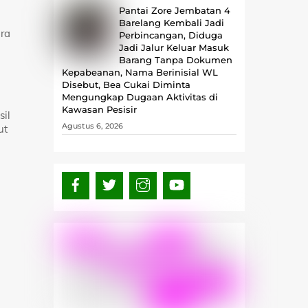
Pantai Zore Jembatan 4
Barelang Kembali Jadi
ara
Perbincangan, Diduga
Jadi Jalur Keluar Masuk
Barang Tanpa Dokumen
Kepabeanan, Nama Berinisial WL
Disebut, Bea Cukai Diminta
Mengungkap Dugaan Aktivitas di
Kawasan Pesisir
sil
Agustus 6, 2026
ut