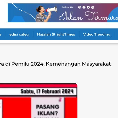
a
edisi caleg
Majalah StrightTimes
Video Trending
aya di Pemilu 2024, Kemenangan Masyarakat