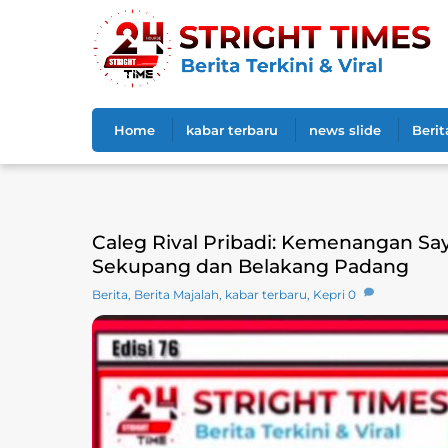
Skip
to
content
Home
kabar terbaru
news slide
Berit
Caleg Rival Pribadi: Kemenangan S
Sekupang dan Belakang Padang
Berita
,
Berita Majalah
,
kabar terbaru
,
Kepri
0