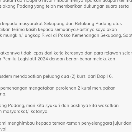
D Batam dari Dapil 6 Rival Pribadi menyampaikan ucapan terima
elakang Padang yang telah memberikan dukungan suara serta
h kepada masyarakat Sekupang dan Belakang Padang atas
aikan terima kasih kepada semuanya.Pastinya saya akan
 mungkin,” ungkap Rival di Posko Kemenangan Sekupang, Sab
patkannya tidak lepas dari kerja kerasnya dan para relawan sel
n Pemilu Legislatif 2024 dengan benar-benar melakukan
asdem mendapatkan peluang dua (2) kursi dari Dapil 6.
an pemenangan mengatakan perolehan 2 kursi merupakan
ng.
g Padang, mari kita syukuri dan pastinya kita wakafkan
 masyarakat,” katanya.
n kami menghimbau kepada teman-teman penyelenggara jujur dan
ival