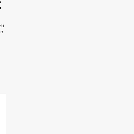
n
a
ti
an