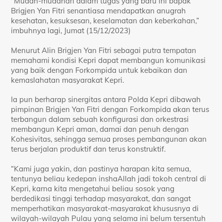
“Mudah-mudahan dalam tugas yang baru ini bapak
Brigjen Yan Fitri senantiasa mendapatkan anugrah
kesehatan, kesuksesan, keselamatan dan keberkahan,”
imbuhnya lagi, Jumat (15/12/2023)
Menurut Alin Brigjen Yan Fitri sebagai putra tempatan
memahami kondisi Kepri dapat membangun komunikasi
yang baik dengan Forkompida untuk kebaikan dan
kemaslahatan masyarakat Kepri.
Ia pun berharap sinergitas antara Polda Kepri dibawah
pimpinan Brigjen Yan Fitri dengan Forkompida akan terus
terbangun dalam sebuah konfigurasi dan orkestrasi
membangun Kepri aman, damai dan penuh dengan
Kohesivitas, sehingga semua proses pembangunan akan
terus berjalan produktif dan terus konstruktif.
“Kami juga yakin, dan pastinya harapan kita semua,
tentunya beliau kedepan inshaAllah jadi tokoh central di
Kepri, karna kita mengetahui beliau sosok yang
berdedikasi tinggi terhadap masyarakat, dan sangat
memperhatikan masyarakat-masyarakat khususnya di
wilayah-wilayah Pulau yang selama ini belum tersentuh