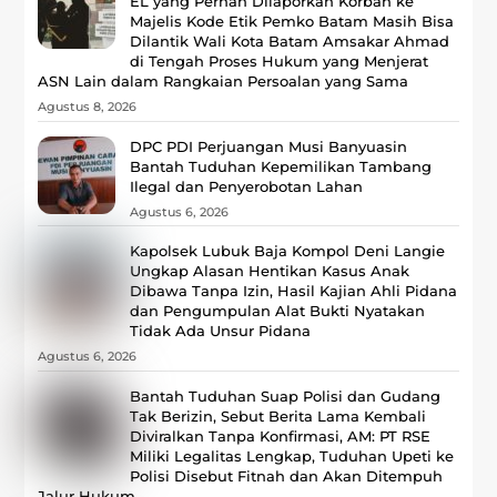
EL yang Pernah Dilaporkan Korban ke
Majelis Kode Etik Pemko Batam Masih Bisa
Dilantik Wali Kota Batam Amsakar Ahmad
di Tengah Proses Hukum yang Menjerat
ASN Lain dalam Rangkaian Persoalan yang Sama
Agustus 8, 2026
DPC PDI Perjuangan Musi Banyuasin
Bantah Tuduhan Kepemilikan Tambang
Ilegal dan Penyerobotan Lahan
Agustus 6, 2026
Kapolsek Lubuk Baja Kompol Deni Langie
Ungkap Alasan Hentikan Kasus Anak
Dibawa Tanpa Izin, Hasil Kajian Ahli Pidana
dan Pengumpulan Alat Bukti Nyatakan
Tidak Ada Unsur Pidana
Agustus 6, 2026
Bantah Tuduhan Suap Polisi dan Gudang
Tak Berizin, Sebut Berita Lama Kembali
Diviralkan Tanpa Konfirmasi, ‎AM: PT RSE
Miliki Legalitas Lengkap, Tuduhan Upeti ke
Polisi Disebut Fitnah dan Akan Ditempuh
Jalur Hukum