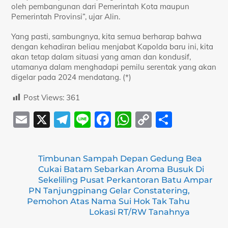
oleh pembangunan dari Pemerintah Kota maupun
Pemerintah Provinsi”, ujar Alin.
Yang pasti, sambungnya, kita semua berharap bahwa
dengan kehadiran beliau menjabat Kapolda baru ini, kita
akan tetap dalam situasi yang aman dan kondusif,
utamanya dalam menghadapi pemilu serentak yang akan
digelar pada 2024 mendatang. (*)
Post Views:
361
E
X
T
Li
F
W
C
S
m
el
n
a
h
o
h
ai
e
e
c
at
p
ar
Timbunan Sampah Depan Gedung Bea
l
gr
e
s
y
e
Cukai Batam Sebarkan Aroma Busuk Di
a
b
A
Li
Sekeliling Pusat Perkantoran Batu Ampar
PN Tanjungpinang Gelar Constatering,
m
o
p
n
Pemohon Atas Nama Sui Hok Tak Tahu
Lokasi RT/RW Tanahnya
o
p
k