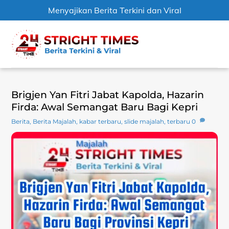
Menyajikan Berita Terkini dan Viral
Skip
Men
to
content
Brigjen Yan Fitri Jabat Kapolda, Hazarin
Firda: Awal Semangat Baru Bagi Kepri
Berita
,
Berita Majalah
,
kabar terbaru
,
slide majalah
,
terbaru
0