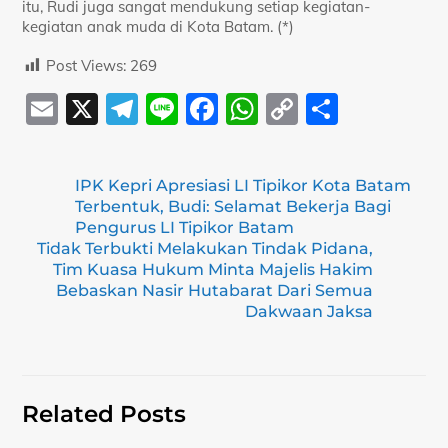
itu, Rudi juga sangat mendukung setiap kegiatan-
kegiatan anak muda di Kota Batam. (*)
Post Views:
269
E
X
T
Li
F
W
C
S
m
el
n
a
h
o
h
ai
e
e
c
at
p
ar
IPK Kepri Apresiasi LI Tipikor Kota Batam
l
gr
e
s
y
e
Terbentuk, Budi: Selamat Bekerja Bagi
a
b
A
Li
Pengurus LI Tipikor Batam
Tidak Terbukti Melakukan Tindak Pidana,
m
o
p
n
Tim Kuasa Hukum Minta Majelis Hakim
Bebaskan Nasir Hutabarat Dari Semua
o
p
k
Dakwaan Jaksa
k
Related Posts