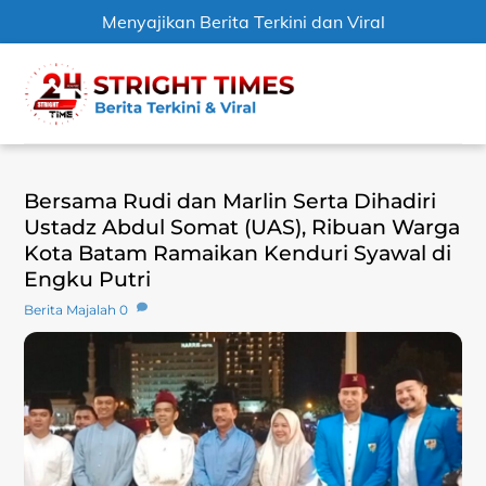
Menyajikan Berita Terkini dan Viral
Skip
Men
to
content
Bersama Rudi dan Marlin Serta Dihadiri
Ustadz Abdul Somat (UAS), Ribuan Warga
Kota Batam Ramaikan Kenduri Syawal di
Engku Putri
Berita Majalah
0