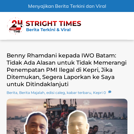
Menyajikan Berita Terkini dan Viral
Skip
Men
to
content
Benny Rhamdani kepada IWO Batam:
Tidak Ada Alasan untuk Tidak Memerangi
Penempatan PMI Ilegal di Kepri, Jika
Ditemukan, Segera Laporkan ke Saya
untuk Ditindaklanjuti
Berita
,
Berita Majalah
,
edisi caleg
,
kabar terbaru
,
Kepri
0