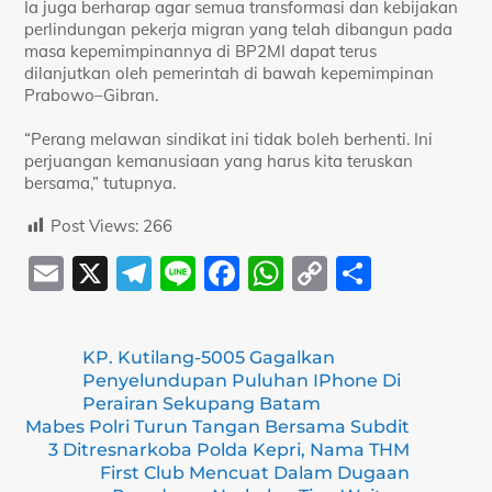
Ia juga berharap agar semua transformasi dan kebijakan
perlindungan pekerja migran yang telah dibangun pada
masa kepemimpinannya di BP2MI dapat terus
dilanjutkan oleh pemerintah di bawah kepemimpinan
Prabowo–Gibran.
“Perang melawan sindikat ini tidak boleh berhenti. Ini
perjuangan kemanusiaan yang harus kita teruskan
bersama,” tutupnya.
Post Views:
266
E
X
T
Li
F
W
C
S
m
el
n
a
h
o
h
ai
e
e
c
at
p
ar
KP. Kutilang-5005 Gagalkan
l
gr
e
s
y
e
Penyelundupan Puluhan IPhone Di
a
b
A
Li
Perairan Sekupang Batam
Mabes Polri Turun Tangan Bersama Subdit
m
o
p
n
3 Ditresnarkoba Polda Kepri, Nama THM
First Club Mencuat Dalam Dugaan
o
p
k