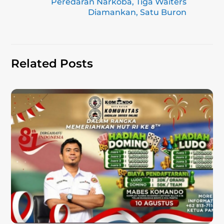
Peredaran Narkoba, Tiga Waiters
k
Diamankan, Satu Buron
Related Posts