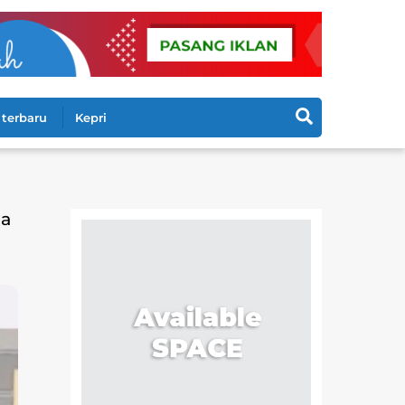
Search
terbaru
Kepri
da