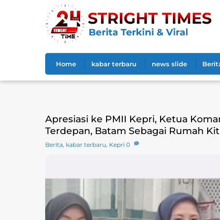
Skip
to
content
Home
kabar terbaru
news slide
Berit
Apresiasi ke PMII Kepri, Ketua Kom
Terdepan, Batam Sebagai Rumah Kit
Berita
,
kabar terbaru
,
Kepri
0