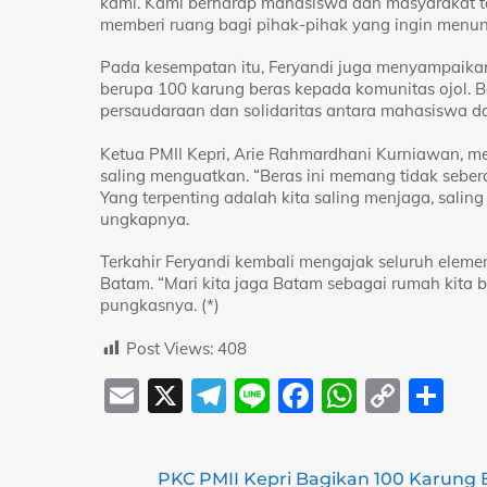
kami. Kami berharap mahasiswa dan masyarakat tet
memberi ruang bagi pihak-pihak yang ingin menun
Pada kesempatan itu, Feryandi juga menyampaikan
berupa 100 karung beras kepada komunitas ojol. B
persaudaraan dan solidaritas antara mahasiswa da
Ketua PMII Kepri, Arie Rahmardhani Kurniawan, me
saling menguatkan. “Beras ini memang tidak seber
Yang terpenting adalah kita saling menjaga, sali
ungkapnya.
Terkahir Feryandi kembali mengajak seluruh elem
Batam. “Mari kita jaga Batam sebagai rumah kita 
pungkasnya. (*)
Post Views:
408
E
X
T
Li
F
W
C
S
m
el
n
a
h
o
h
ai
e
e
c
at
p
ar
PKC PMII Kepri Bagikan 100 Karung 