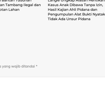
n Bantah Tuduhan
Langie Ungkap Alasan Hentikan
an Tambang Ilegal dan
Kasus Anak Dibawa Tanpa Izin,
otan Lahan
Hasil Kajian Ahli Pidana dan
Pengumpulan Alat Bukti Nyata
Tidak Ada Unsur Pidana
s yang wajib ditandai
*