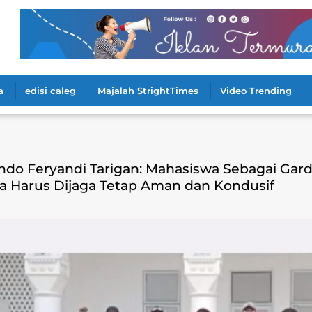
a
edisi caleg
Majalah StrightTimes
Video Trending
ando Feryandi Tarigan: Mahasiswa Sebagai Gar
a Harus Dijaga Tetap Aman dan Kondusif