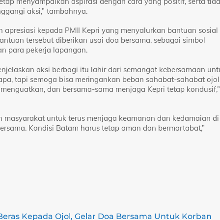
ap menyampaikan aspirasi dengan cara yang positif, serta tid
ggangi aksi,” tambahnya.
 apresiasi kepada PMII Kepri yang menyalurkan bantuan sosial
antuan tersebut diberikan usai doa bersama, sebagai simbol
n para pekerja lapangan.
njelaskan aksi berbagi itu lahir dari semangat kebersamaan unt
apa, tapi semoga bisa meringankan beban sahabat-sahabat ojol
ng menguatkan, dan bersama-sama menjaga Kepri tetap kondusif,”
en masyarakat untuk terus menjaga keamanan dan kedamaian di
bersama. Kondisi Batam harus tetap aman dan bermartabat,”
Beras Kepada Ojol, Gelar Doa Bersama Untuk Korban