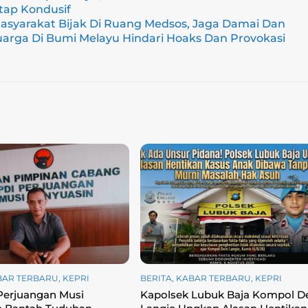
tap Kondusif
asyarakat Bijak Di Ruang Medsos, Jaga Damai Dan
uarga Di Bumi Melayu Hindari Hoaks Dan Provokasi
BAR TERBARU
,
KEPRI
BERITA
,
KABAR TERBARU
,
KEPRI
Perjuangan Musi
Kapolsek Lubuk Baja Kompol D