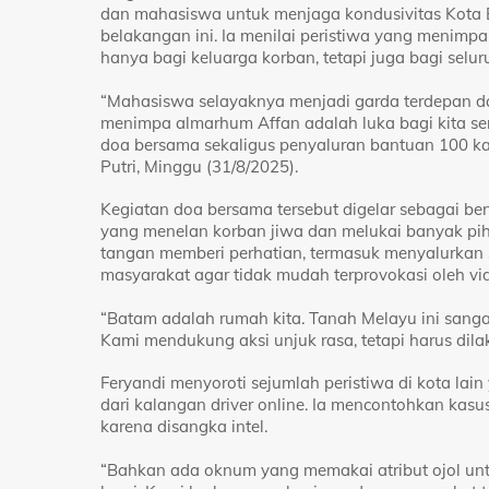
dan mahasiswa untuk menjaga kondusivitas Kota B
belakangan ini. Ia menilai peristiwa yang menim
hanya bagi keluarga korban, tetapi juga bagi seluru
“Mahasiswa selayaknya menjadi garda terdepan d
menimpa almarhum Affan adalah luka bagi kita sem
doa bersama sekaligus penyaluran bantuan 100 ka
Putri, Minggu (31/8/2025).
Kegiatan doa bersama tersebut digelar sebagai bent
yang menelan korban jiwa dan melukai banyak pih
tangan memberi perhatian, termasuk menyalurkan 
masyarakat agar tidak mudah terprovokasi oleh v
“Batam adalah rumah kita. Tanah Melayu ini sanga
Kami mendukung aksi unjuk rasa, tetapi harus dilak
Feryandi menyoroti sejumlah peristiwa di kota la
dari kalangan driver online. Ia mencontohkan kas
karena disangka intel.
“Bahkan ada oknum yang memakai atribut ojol unt