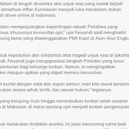
atam di tengah dinamika aksi unjuk rasa yang marak terjadi
pa almarhum Affan Kurniawan menjadi luka mendalam, bukan
h driver online di Indonesia.
alam memperjuangkan kepentingan rakyat. Peristiwa yang
ua, khususnya komunitas ojol,” ujar Feryandi saat menghadiri
rung beras yang diselenggarakan PMII Kepri di Alun-Alun Engk
uk kepedulian dan solidaritas atas tragedi unjuk rasa di Jakart
ak. Feryandi juga mengapresiasi langkah Presiden yang turun
santunan bagi keluarga korban. Namun, ia mengingatkan
ideo maupun ajakan yang dapat memicu kerusuhan.
t kental dengan adat dan sopan santun, mari kita rawat bersam
ukan secara sehat, tertib, dan sesuai hukum,” tegasnya.
in yang berujung ricuh hingga menimbulkan korban salah sasaran
us di Makassar, di mana seorang ojol menjadi korban pengeroyok
uk melakukan tindakan anarkis. Ini jelas mencoreng nama baik