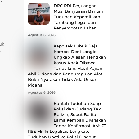
ak
DPC PDI Perjuangan
Musi Banyuasin Bantah
Tuduhan Kepemilikan
Tambang Ilegal dan
Penyerobotan Lahan
Agustus 6, 2026
uk
Kapolsek Lubuk Baja
.
Kompol Deni Langie
Ungkap Alasan Hentikan
Kasus Anak Dibawa
Tanpa Izin, Hasil Kajian
Ahli Pidana dan Pengumpulan Alat
Bukti Nyatakan Tidak Ada Unsur
Pidana
Agustus 6, 2026
Bantah Tuduhan Suap
Polisi dan Gudang Tak
Berizin, Sebut Berita
Lama Kembali Diviralkan
Tanpa Konfirmasi, ‎AM: PT
RSE Miliki Legalitas Lengkap,
Tuduhan Upeti ke Polisi Disebut