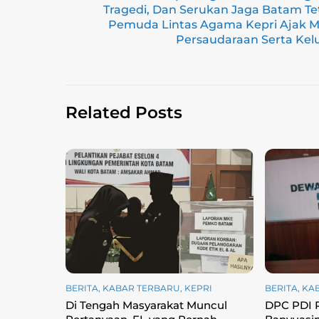
l
gr
e
s
y
e
Tragedi, Dan Serukan Jaga Batam Te
a
b
A
Li
Pemuda Lintas Agama Kepri Ajak M
Persaudaraan Serta Kel
m
o
p
n
o
p
k
k
Related Posts
BERITA
,
KABAR TERBARU
,
KEPRI
BERITA
,
KA
Di Tengah Masyarakat Muncul
DPC PDI 