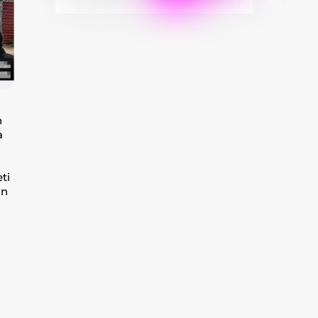
n
a
ti
an