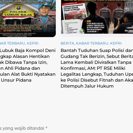
BAR TERBARU
,
KEPRI
BERITA
,
KABAR TERBARU
,
KEPRI
 Lubuk Baja Kompol Deni
Bantah Tuduhan Suap Polisi da
gkap Alasan Hentikan
Gudang Tak Berizin, Sebut Berit
k Dibawa Tanpa Izin,
Lama Kembali Diviralkan Tanpa
an Ahli Pidana dan
Konfirmasi, ‎AM: PT RSE Miliki
lan Alat Bukti Nyatakan
Legalitas Lengkap, Tuduhan Upe
 Unsur Pidana
ke Polisi Disebut Fitnah dan Ak
Ditempuh Jalur Hukum
s yang wajib ditandai
*