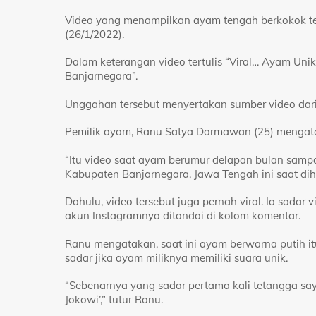
Video yang menampilkan ayam tengah berkokok te
(26/1/2022).
Dalam keterangan video tertulis “Viral… Ayam Un
Banjarnegara”.
Unggahan tersebut menyertakan sumber video da
Pemilik ayam, Ranu Satya Darmawan (25) mengata
“Itu video saat ayam berumur delapan bulan samp
Kabupaten Banjarnegara, Jawa Tengah ini saat dih
Dahulu, video tersebut juga pernah viral. Ia sadar
akun Instagramnya ditandai di kolom komentar.
Ranu mengatakan, saat ini ayam berwarna putih it
sadar jika ayam miliknya memiliki suara unik.
“Sebenarnya yang sadar pertama kali tetangga say
Jokowi’,” tutur Ranu.