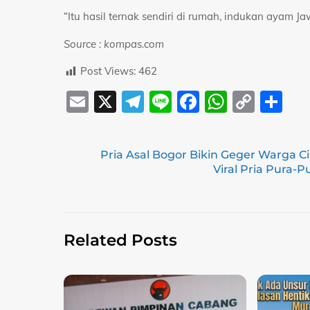
“Itu hasil ternak sendiri di rumah, indukan ayam Ja
Source : kompas.com
Post Views:
462
E
X
T
Li
F
W
C
S
m
el
n
a
h
o
h
ai
e
e
c
at
p
ar
Pria Asal Bogor Bikin Geger Warga 
l
gr
e
s
y
e
Viral Pria Pura-P
a
b
A
Li
m
o
p
n
o
p
k
Related Posts
k