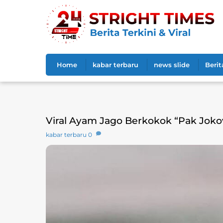
Skip
to
content
Home
kabar terbaru
news slide
Berit
Viral Ayam Jago Berkokok “Pak Jokowi
kabar terbaru
0