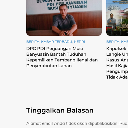
BERITA
,
KABAR TERBARU
,
KEPRI
BERITA
,
KA
DPC PDI Perjuangan Musi
Kapolsek
Banyuasin Bantah Tuduhan
Langie Un
Kepemilikan Tambang Ilegal dan
Kasus Ana
Penyerobotan Lahan
Hasil Kaji
Pengumpu
Tidak Ada
Tinggalkan Balasan
Alamat email Anda tidak akan dipublikasikan.
Rua