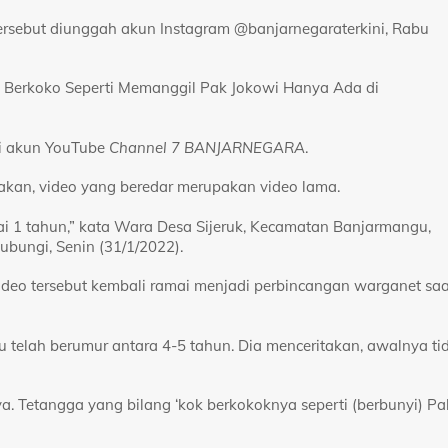
rsebut diunggah akun Instagram @banjarnegaraterkini, Rabu
ik Berkoko Seperti Memanggil Pak Jokowi Hanya Ada di
ri akun YouTube
Channel 7 BANJARNEGARA
.
kan, video yang beredar merupakan video lama.
ai 1 tahun,” kata Wara Desa Sijeruk, Kecamatan Banjarmangu,
ubungi, Senin (31/1/2022).
 video tersebut kembali ramai menjadi perbincangan warganet saa
u telah berumur antara 4-5 tahun. Dia menceritakan, awalnya ti
a. Tetangga yang bilang ‘kok berkokoknya seperti (berbunyi) Pa