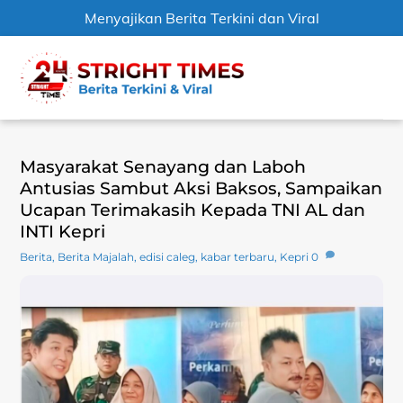
Menyajikan Berita Terkini dan Viral
Skip
Men
to
content
Masyarakat Senayang dan Laboh
Antusias Sambut Aksi Baksos, Sampaikan
Ucapan Terimakasih Kepada TNI AL dan
INTI Kepri
Berita
,
Berita Majalah
,
edisi caleg
,
kabar terbaru
,
Kepri
0