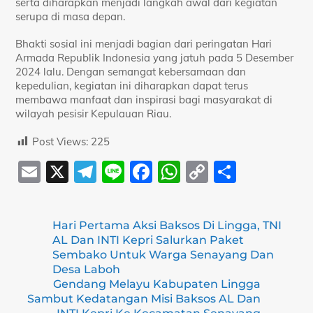
serta diharapkan menjadi langkah awal dari kegiatan
serupa di masa depan.
Bhakti sosial ini menjadi bagian dari peringatan Hari
Armada Republik Indonesia yang jatuh pada 5 Desember
2024 lalu. Dengan semangat kebersamaan dan
kepedulian, kegiatan ini diharapkan dapat terus
membawa manfaat dan inspirasi bagi masyarakat di
wilayah pesisir Kepulauan Riau.
Post Views:
225
E
X
T
Li
F
W
C
S
m
el
n
a
h
o
h
ai
e
e
c
at
p
ar
Hari Pertama Aksi Baksos Di Lingga, TNI
l
gr
e
s
y
e
AL Dan INTI Kepri Salurkan Paket
a
b
A
Li
Sembako Untuk Warga Senayang Dan
Desa Laboh
m
o
p
n
Gendang Melayu Kabupaten Lingga
Sambut Kedatangan Misi Baksos AL Dan
o
p
k