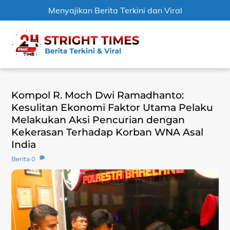
Menyajikan Berita Terkini dan Viral
Skip
Men
to
content
Kompol R. Moch Dwi Ramadhanto:
Kesulitan Ekonomi Faktor Utama Pelaku
Melakukan Aksi Pencurian dengan
Kekerasan Terhadap Korban WNA Asal
India
Berita
0