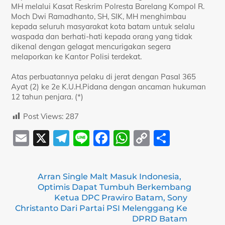
MH melalui Kasat Reskrim Polresta Barelang Kompol R.
Moch Dwi Ramadhanto, SH, SIK, MH menghimbau
kepada seluruh masyarakat kota batam untuk selalu
waspada dan berhati-hati kepada orang yang tidak
dikenal dengan gelagat mencurigakan segera
melaporkan ke Kantor Polisi terdekat.
Atas perbuatannya pelaku di jerat dengan Pasal 365
Ayat (2) ke 2e K.U.H.Pidana dengan ancaman hukuman
12 tahun penjara. (*)
Post Views:
287
E
X
T
Li
F
W
C
S
m
el
n
a
h
o
h
ai
e
e
c
at
p
ar
Arran Single Malt Masuk Indonesia,
l
gr
e
s
y
e
Optimis Dapat Tumbuh Berkembang
a
b
A
Li
Ketua DPC Prawiro Batam, Sony
Christanto Dari Partai PSI Melenggang Ke
m
o
p
n
DPRD Batam