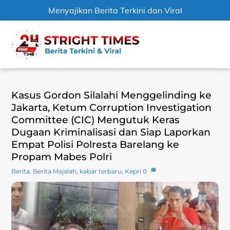
Menyajikan Berita Terkini dan Viral
Skip
Men
to
content
Kasus Gordon Silalahi Menggelinding ke
Jakarta, Ketum Corruption Investigation
Committee (CIC) Mengutuk Keras
Dugaan Kriminalisasi dan Siap Laporkan
Empat Polisi Polresta Barelang ke
Propam Mabes Polri
Berita
,
Berita Majalah
,
kabar terbaru
,
Kepri
0