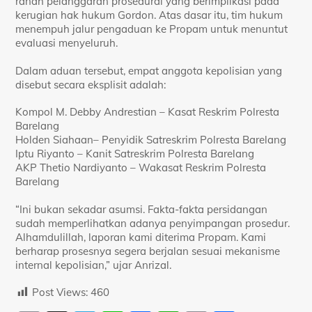
ranah pelanggaran prosedural yang berimplikasi pada
kerugian hak hukum Gordon. Atas dasar itu, tim hukum
menempuh jalur pengaduan ke Propam untuk menuntut
evaluasi menyeluruh.
Dalam aduan tersebut, empat anggota kepolisian yang
disebut secara eksplisit adalah:
Kompol M. Debby Andrestian – Kasat Reskrim Polresta
Barelang
Holden Siahaan– Penyidik Satreskrim Polresta Barelang
Iptu Riyanto – Kanit Satreskrim Polresta Barelang
AKP Thetio Nardiyanto – Wakasat Reskrim Polresta
Barelang
“Ini bukan sekadar asumsi. Fakta-fakta persidangan
sudah memperlihatkan adanya penyimpangan prosedur.
Alhamdulillah, laporan kami diterima Propam. Kami
berharap prosesnya segera berjalan sesuai mekanisme
internal kepolisian,” ujar Anrizal.
Post Views:
460