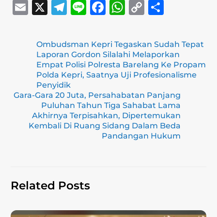
E
X
T
Li
F
W
C
S
m
el
n
a
h
o
h
ai
e
e
c
at
p
ar
Ombudsman Kepri Tegaskan Sudah Tepat
l
gr
e
s
y
e
Laporan Gordon Silalahi Melaporkan
a
b
A
Li
Empat Polisi Polresta Barelang Ke Propam
Polda Kepri, Saatnya Uji Profesionalisme
m
o
p
n
Penyidik
Gara-Gara 20 Juta, Persahabatan Panjang
o
p
k
Puluhan Tahun Tiga Sahabat Lama
k
Akhirnya Terpisahkan, Dipertemukan
Kembali Di Ruang Sidang Dalam Beda
Pandangan Hukum
Related Posts