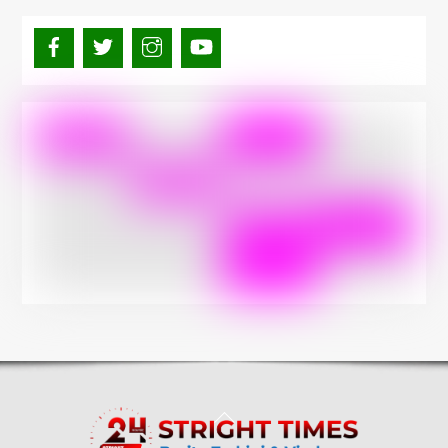
Back
To
Top