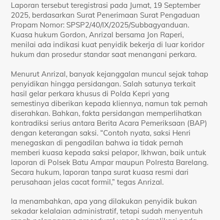
Laporan tersebut teregistrasi pada Jumat, 19 September
2025, berdasarkan Surat Penerimaan Surat Pengaduan
Propam Nomor: SPSP2/40/IX/2025/Subbagyanduan.
Kuasa hukum Gordon, Anrizal bersama Jon Raperi,
menilai ada indikasi kuat penyidik bekerja di luar koridor
hukum dan prosedur standar saat menangani perkara.
Menurut Anrizal, banyak kejanggalan muncul sejak tahap
penyidikan hingga persidangan. Salah satunya terkait
hasil gelar perkara khusus di Polda Kepri yang
semestinya diberikan kepada kliennya, namun tak pernah
diserahkan. Bahkan, fakta persidangan memperlihatkan
kontradiksi serius antara Berita Acara Pemeriksaan (BAP)
dengan keterangan saksi. “Contoh nyata, saksi Henri
menegaskan di pengadilan bahwa ia tidak pernah
memberi kuasa kepada saksi pelapor, Ikhwan, baik untuk
laporan di Polsek Batu Ampar maupun Polresta Barelang.
Secara hukum, laporan tanpa surat kuasa resmi dari
perusahaan jelas cacat formil,” tegas Anrizal.
Ia menambahkan, apa yang dilakukan penyidik bukan
sekadar kelalaian administratif, tetapi sudah menyentuh