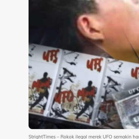
StrightTimes – Rokok ilegal merek UFO semakin ha