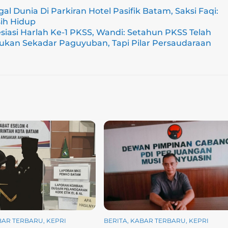
al Dunia Di Parkiran Hotel Pasifik Batam, Saksi Faqi:
ih Hidup
asi Harlah Ke-1 PKSS, Wandi: Setahun PKSS Telah
ukan Sekadar Paguyuban, Tapi Pilar Persaudaraan
BAR TERBARU
,
KEPRI
BERITA
,
KABAR TERBARU
,
KEPRI