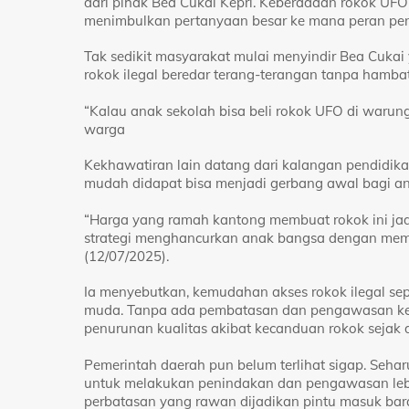
dari pihak Bea Cukai Kepri. Keberadaan rokok UFO
menimbulkan pertanyaan besar ke mana peran pe
Tak sedikit masyarakat mulai menyindir Bea Cukai 
rokok ilegal beredar terang-terangan tanpa hamba
“Kalau anak sekolah bisa beli rokok UFO di warun
warga
Kekhawatiran lain datang dari kalangan pendidi
mudah didapat bisa menjadi gerbang awal bagi an
“Harga yang ramah kantong membuat rokok ini jad
strategi menghancurkan anak bangsa dengan mema
(12/07/2025).
Ia menyebutkan, kemudahan akses rokok ilegal se
muda. Tanpa ada pembatasan dan pengawasan keta
penurunan kualitas akibat kecanduan rokok sejak d
Pemerintah daerah pun belum terlihat sigap. Se
untuk melakukan penindakan dan pengawasan lebi
perbatasan yang rawan dijadikan pintu masuk barang