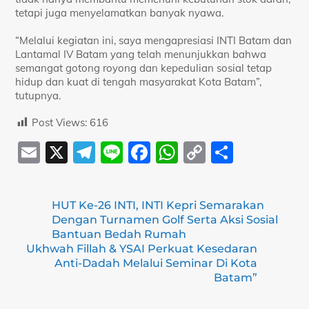
tetapi juga menyelamatkan banyak nyawa.
“Melalui kegiatan ini, saya mengapresiasi INTI Batam dan
Lantamal IV Batam yang telah menunjukkan bahwa
semangat gotong royong dan kepedulian sosial tetap
hidup dan kuat di tengah masyarakat Kota Batam”,
tutupnya.
Post Views:
616
E
X
T
Li
F
W
C
S
m
el
n
a
h
o
h
ai
e
e
c
at
p
ar
HUT Ke-26 INTI, INTI Kepri Semarakan
l
gr
e
s
y
e
Dengan Turnamen Golf Serta Aksi Sosial
a
b
A
Li
Bantuan Bedah Rumah
Ukhwah Fillah & YSAI Perkuat Kesedaran
m
o
p
n
Anti-Dadah Melalui Seminar Di Kota
o
p
k
Batam”
k