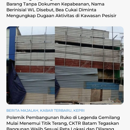
Barang Tanpa Dokumen Kepabeanan, Nama
Berinisial WL Disebut, Bea Cukai Diminta
Mengungkap Dugaan Aktivitas di Kawasan Pesisir
BERITA MAJALAH
,
KABAR TERBARU
,
KEPRI
Polemik Pembangunan Ruko di Legenda Gemilang
Mulai Menemui Titik Terang, CKTR Batam Tegaskan
Bangunan Wajib Sesuai Peta Lokasi dan Dilarang