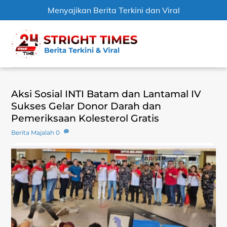
Menyajikan Berita Terkini dan Viral
Skip
Men
to
content
Aksi Sosial INTI Batam dan Lantamal IV
Sukses Gelar Donor Darah dan
Pemeriksaan Kolesterol Gratis
Berita Majalah
0