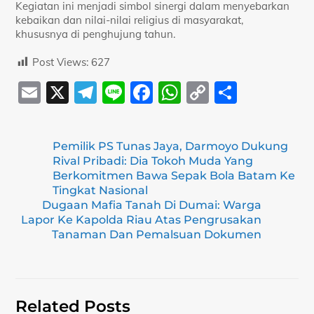
Kegiatan ini menjadi simbol sinergi dalam menyebarkan
kebaikan dan nilai-nilai religius di masyarakat,
khususnya di penghujung tahun.
Post Views:
627
E
X
T
Li
F
W
C
S
m
el
n
a
h
o
h
ai
e
e
c
at
p
ar
Pemilik PS Tunas Jaya, Darmoyo Dukung
l
gr
e
s
y
e
Rival Pribadi: Dia Tokoh Muda Yang
a
b
A
Li
Berkomitmen Bawa Sepak Bola Batam Ke
Tingkat Nasional
m
o
p
n
Dugaan Mafia Tanah Di Dumai: Warga
Lapor Ke Kapolda Riau Atas Pengrusakan
o
p
k
Tanaman Dan Pemalsuan Dokumen
k
Related Posts