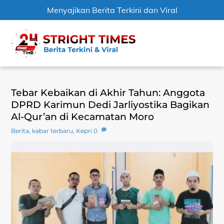
Menyajikan Berita Terkini dan Viral
Skip
Men
to
content
Tebar Kebaikan di Akhir Tahun: Anggota
DPRD Karimun Dedi Jarliyostika Bagikan
Al-Qur’an di Kecamatan Moro
Berita
,
kabar terbaru
,
Kepri
0