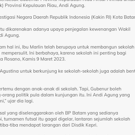
k) Provinsi Kepulauan Riau, Andi Agung.
estigasi Negara Daerah Republik Indonesia (Kakin RI) Kota Bata
k itu dikarenakan adanya upaya penjegalan kewenangan Wakil
di Agung.
m hal ini, Ibu Marlin telah berupaya untuk membangun sekolah
mempersulit. Ini berbahaya, karena sekolah ini penting bagi
ta Rosano, Kamis 9 Maret 2023.
n Agustina untuk berkunjung ke sekolah-sekolah juga adalah ben
bertemu dengan anak-anak di sekolah. Tapi, Gubenur boleh
orang politik pula dalam kunjungan itu. Ini Andi Agung yang
” ujar dia lagi.
sal yang diselenggarakan oleh BP Batam yang sedianya
 turnamen futsal itu gagal digelar, lantaran sejumlah sekolah
tiba-tiba mendapat larangan dari Disdik Kepri.