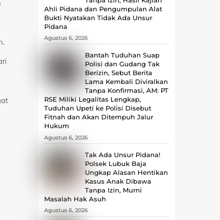
h
Ahli Pidana dan Pengumpulan Alat
Bukti Nyatakan Tidak Ada Unsur
Pidana
Agustus 6, 2026
n.
Bantah Tuduhan Suap
ri
Polisi dan Gudang Tak
Berizin, Sebut Berita
Lama Kembali Diviralkan
Tanpa Konfirmasi, ‎AM: PT
RSE Miliki Legalitas Lengkap,
aat
Tuduhan Upeti ke Polisi Disebut
Fitnah dan Akan Ditempuh Jalur
Hukum
Agustus 6, 2026
Tak Ada Unsur Pidana!
Polsek Lubuk Baja
Ungkap Alasan Hentikan
Kasus Anak Dibawa
Tanpa Izin, Murni
Masalah Hak Asuh
Agustus 6, 2026