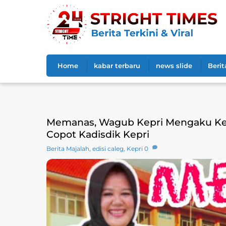
Skip
to
content
Home
kabar terbaru
news slide
Berit
Memanas, Wagub Kepri Mengaku Kec
Copot Kadisdik Kepri
Berita Majalah
,
edisi caleg
,
Kepri
0