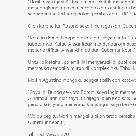
“Hasil investigasi KIN, sejumlah sekolah mendapat 
mengangkangi upaya mencerdaskan kehidupan ban
sebagaimana tertuang dalam pembukaan UUD 1945
Oleh karena itu, Rosano sekali menegaskan, Gub
“Karena dari beberapa alasan tadi, saya minta G
jabatannya. Kalau Ansar tidak mendengarkan desa
menonaktifkan Ansar Ahmad dari Gubernur Kepri,”
Untuk diketahui, polemik ini menyeruak di publik 
membuka sembako murah di Komplek Aku Tahu, Ke
Marlin Agustina mengaku sangat sedih dan kecewa
“Saya ini Bunda se-Kota Batam, saya ingin member
Alhamdulillah niat saya itu dijegal oleh Kadisdik
pendidikan yang menerima kunjungan saya ke sekol
Walau begitu, Marlin mengaku akan tetap bersab
Gubernur Kepri.(*)
Post Views:
370