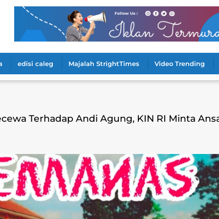
a
edisi caleg
Majalah StrightTimes
Video Trending
ewa Terhadap Andi Agung, KIN RI Minta Ans