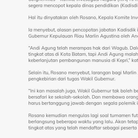
segera mencopot kepala dinas pendidikan (Kadisdi
Hal itu dinyatakan oleh Rosano, Kepala Komite Inv
Ia menyebut, alasan pencopotan jabatan Kadisdi
Gubernur Kepulauan Riau Marlin Agustina oleh An
“Andi Agung telah merampas hak dari Wagub. Dala
tingkat atas di Kota Batam, tapi Andi Agung malah 
keberlanjutan pembangunan manusia di Kepri,” ka
Selain itu, Rosano menyebut, larangan bagi Marli
pengkebirian dari tugas Wakil Gubernur.
“Ini kan masalah juga, Wakil Gubernur tak boleh 
bersafari ke sekolah-sekolah. Dan membawa orang-
harus bertanggung jawab dengan segala polemik ini,
Rosano kemudian mengulas lagi soal turnamen fut
berlangsung beberapa waktu yang lalu. Akan tetapi,
tingkat atas yang telah mendaftar sebagai peserta 