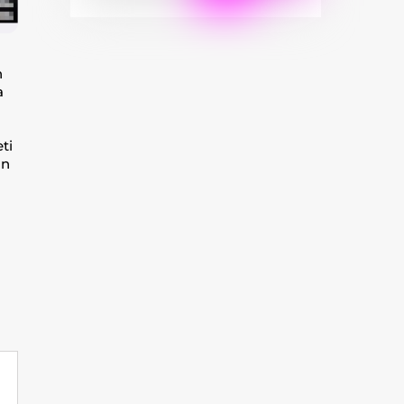
n
a
ti
an