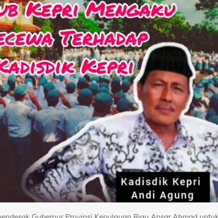
I mendesak Gubernur Provinsi Kepulauan Riau Ansar Ahmad untu