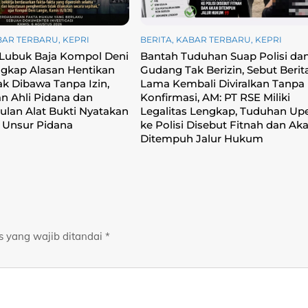
BAR TERBARU
,
KEPRI
BERITA
,
KABAR TERBARU
,
KEPRI
 Lubuk Baja Kompol Deni
Bantah Tuduhan Suap Polisi da
gkap Alasan Hentikan
Gudang Tak Berizin, Sebut Berit
k Dibawa Tanpa Izin,
Lama Kembali Diviralkan Tanpa
an Ahli Pidana dan
Konfirmasi, ‎AM: PT RSE Miliki
lan Alat Bukti Nyatakan
Legalitas Lengkap, Tuduhan Upe
 Unsur Pidana
ke Polisi Disebut Fitnah dan Ak
Ditempuh Jalur Hukum
s yang wajib ditandai
*