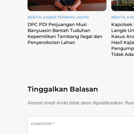
BERITA
,
KABAR TERBARU
,
KEPRI
BERITA
,
KA
DPC PDI Perjuangan Musi
Kapolsek
Banyuasin Bantah Tuduhan
Langie Un
Kepemilikan Tambang Ilegal dan
Kasus Ana
Penyerobotan Lahan
Hasil Kaji
Pengumpu
Tidak Ada
Tinggalkan Balasan
Alamat email Anda tidak akan dipublikasikan.
Rua
KOMENTAR
*