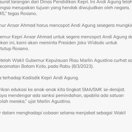
surat larangan dari Dinas Pendidikan Kepri. Ini Andi Agung tela
gsa merupakan tujuan yang hendak diwujudkan oleh negara,
,” tegas Rosano.
ernur Ansar Ahmad harus mencopot Andi Agung sesegera mungki
ubernur Kepri Ansar Ahmad untuk segera mencopot Andi Agung da
kan ini, kami akan meminta Presiden Joko Widodo untuk
 tutup Rosano.
setelah Wakil Gubernur Kepulauan Riau Marlin Agustina curhat s
camatan Batam Kota, pada Rabu (8/3/2023).
 terhadap Kadisdik Kepri Andi Agung.
ikan edukasi ke anak-anak kita tingkat SMA/SMK se-derajat.
. Saya mendengar ada sanksi pemindahan, apabila ada satuan
ah mereka,” ujar Marlin Agustina.
ar dalam menghadapi cobaan selama menjabat sebagai Wakil