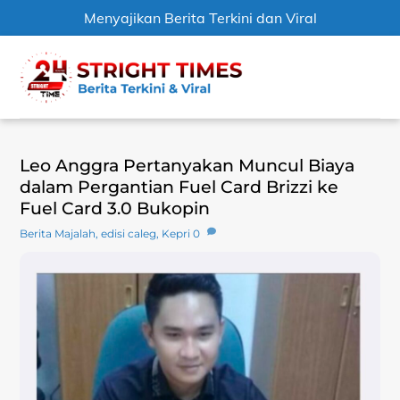
Menyajikan Berita Terkini dan Viral
Skip
Men
to
content
Leo Anggra Pertanyakan Muncul Biaya
dalam Pergantian Fuel Card Brizzi ke
Fuel Card 3.0 Bukopin
Berita Majalah
,
edisi caleg
,
Kepri
0