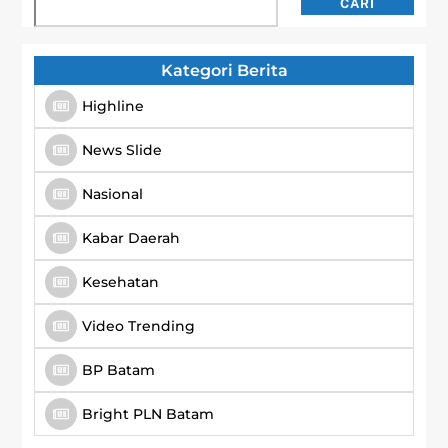
Cari
CARI
Kategori Berita
Highline
News Slide
Nasional
Kabar Daerah
Kesehatan
Video Trending
BP Batam
Bright PLN Batam