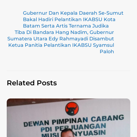
ai
e
e
c
at
p
ar
Gubernur Dan Kepala Daerah Se-Sumut
l
gr
e
s
y
e
Bakal Hadiri Pelantikan IKABSU Kota
a
b
A
Li
Batam Serta Artis Ternama Judika
Tiba Di Bandara Hang Nadim, Gubernur
m
o
p
n
Sumatera Utara Edy Rahmayadi Disambut
Ketua Panitia Pelantikan IKABSU Syamsul
o
p
k
Paloh
k
Related Posts