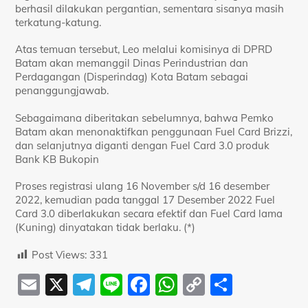
berhasil dilakukan pergantian, sementara sisanya masih
terkatung-katung.
Atas temuan tersebut, Leo melalui komisinya di DPRD
Batam akan memanggil Dinas Perindustrian dan
Perdagangan (Disperindag) Kota Batam sebagai
penanggungjawab.
Sebagaimana diberitakan sebelumnya, bahwa Pemko
Batam akan menonaktifkan penggunaan Fuel Card Brizzi,
dan selanjutnya diganti dengan Fuel Card 3.0 produk
Bank KB Bukopin
Proses registrasi ulang 16 November s/d 16 desember
2022, kemudian pada tanggal 17 Desember 2022 Fuel
Card 3.0 diberlakukan secara efektif dan Fuel Card lama
(Kuning) dinyatakan tidak berlaku. (*)
Post Views:
331
E
X
T
Li
F
W
C
S
m
el
n
a
h
o
h