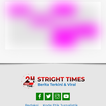
Back
To
Top
Redaksi
Kode Etik Jurnalistik