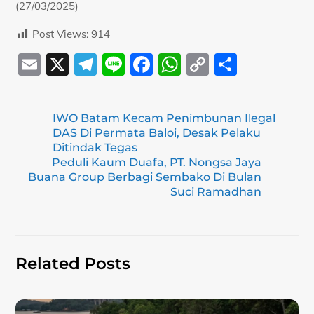
(27/03/2025)
Post Views:
914
E
X
T
Li
F
W
C
S
m
el
n
a
h
o
h
ai
e
e
c
at
p
ar
IWO Batam Kecam Penimbunan Ilegal
l
gr
e
s
y
e
DAS Di Permata Baloi, Desak Pelaku
a
b
A
Li
Ditindak Tegas
Peduli Kaum Duafa, PT. Nongsa Jaya
m
o
p
n
Buana Group Berbagi Sembako Di Bulan
o
Suci Ramadhan
p
k
k
Related Posts