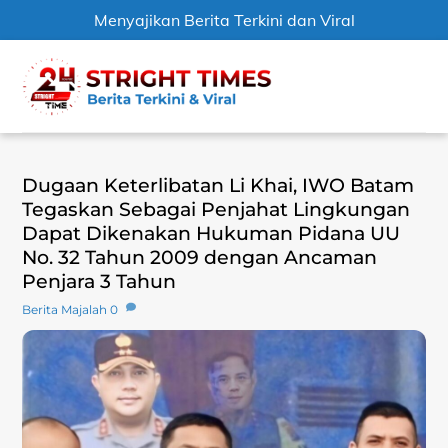
Menyajikan Berita Terkini dan Viral
Skip
Men
to
content
Dugaan Keterlibatan Li Khai, IWO Batam
Tegaskan Sebagai Penjahat Lingkungan
Dapat Dikenakan Hukuman Pidana UU
No. 32 Tahun 2009 dengan Ancaman
Penjara 3 Tahun
Berita Majalah
0