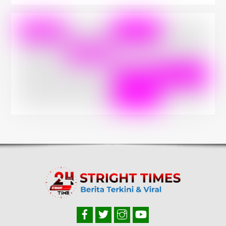
Back
To
Top