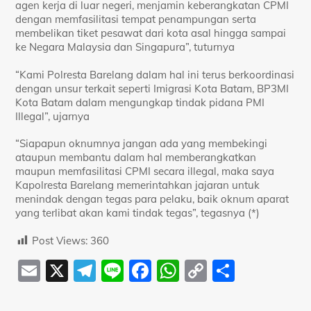
agen kerja di luar negeri, menjamin keberangkatan CPMI
dengan memfasilitasi tempat penampungan serta
membelikan tiket pesawat dari kota asal hingga sampai
ke Negara Malaysia dan Singapura”, tuturnya
“Kami Polresta Barelang dalam hal ini terus berkoordinasi
dengan unsur terkait seperti Imigrasi Kota Batam, BP3MI
Kota Batam dalam mengungkap tindak pidana PMI
Illegal”, ujarnya
“Siapapun oknumnya jangan ada yang membekingi
ataupun membantu dalam hal memberangkatkan
maupun memfasilitasi CPMI secara illegal, maka saya
Kapolresta Barelang memerintahkan jajaran untuk
menindak dengan tegas para pelaku, baik oknum aparat
yang terlibat akan kami tindak tegas”, tegasnya (*)
Post Views:
360
E
X
T
Li
F
W
C
S
m
el
n
a
h
o
h