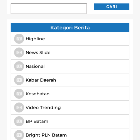
Cari
CARI
Kategori Berita
Highline
News Slide
Nasional
Kabar Daerah
Kesehatan
Video Trending
BP Batam
Bright PLN Batam