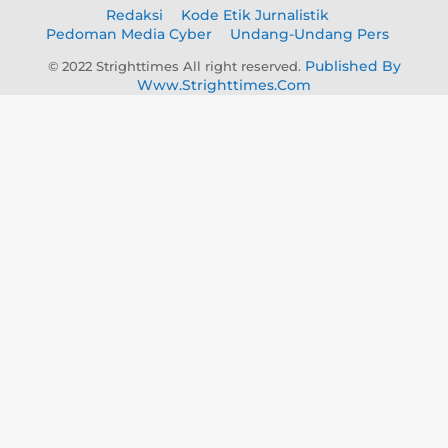
Redaksi
Kode Etik Jurnalistik
Pedoman Media Cyber
Undang-Undang Pers
Published By
© 2022 Strighttimes All right reserved.
Www.strighttimes.com