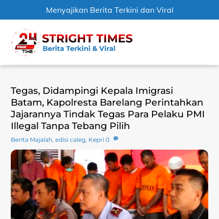
Menyajikan Berita Terkini dan Viral
Skip
Men
to
content
Tegas, Didampingi Kepala Imigrasi
Batam, Kapolresta Barelang Perintahkan
Jajarannya Tindak Tegas Para Pelaku PMI
Illegal Tanpa Tebang Pilih
Berita Majalah
,
edisi caleg
,
Kepri
0