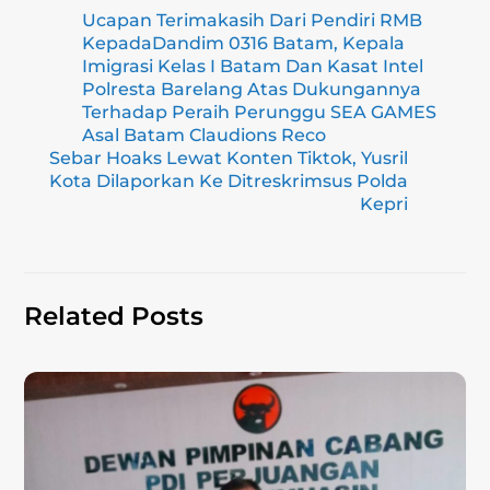
ai
e
e
c
at
p
ar
Ucapan Terimakasih Dari Pendiri RMB
l
gr
e
s
y
e
KepadaDandim 0316 Batam, Kepala
a
b
A
Li
Imigrasi Kelas I Batam Dan Kasat Intel
Polresta Barelang Atas Dukungannya
m
o
p
n
Terhadap Peraih Perunggu SEA GAMES
Asal Batam Claudions Reco
o
p
k
Sebar Hoaks Lewat Konten Tiktok, Yusril
k
Kota Dilaporkan Ke Ditreskrimsus Polda
Kepri
Related Posts