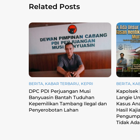
k
Related Posts
BERITA
,
KABAR TERBARU
,
KEPRI
BERITA
,
KA
DPC PDI Perjuangan Musi
Kapolsek
Banyuasin Bantah Tuduhan
Langie Un
Kepemilikan Tambang Ilegal dan
Kasus Ana
Penyerobotan Lahan
Hasil Kaji
Pengumpu
Tidak Ada