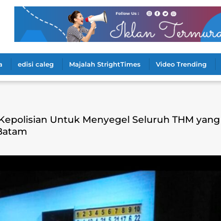
a
edisi caleg
Majalah StrightTimes
Video Trending
 Kepolisian Untuk Menyegel Seluruh THM yang
 Batam