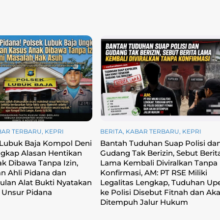
BAR TERBARU
,
KEPRI
BERITA
,
KABAR TERBARU
,
KEPRI
 Lubuk Baja Kompol Deni
Bantah Tuduhan Suap Polisi da
gkap Alasan Hentikan
Gudang Tak Berizin, Sebut Berit
k Dibawa Tanpa Izin,
Lama Kembali Diviralkan Tanpa
an Ahli Pidana dan
Konfirmasi, ‎AM: PT RSE Miliki
lan Alat Bukti Nyatakan
Legalitas Lengkap, Tuduhan Upe
 Unsur Pidana
ke Polisi Disebut Fitnah dan Ak
Ditempuh Jalur Hukum