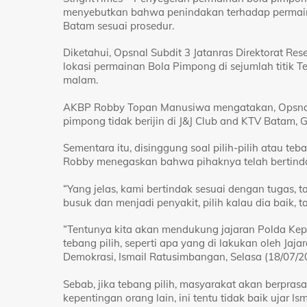
menyebutkan bahwa penindakan terhadap permain
Batam sesuai prosedur.
Diketahui, Opsnal Subdit 3 Jatanras Direktorat Re
lokasi permainan Bola Pimpong di sejumlah titik 
malam.
AKBP Robby Topan Manusiwa mengatakan, Opsnal 
pimpong tidak berijin di J&J Club and KTV Batam
Sementara itu, disinggung soal pilih-pilih atau te
Robby menegaskan bahwa pihaknya telah bertinda
“Yang jelas, kami bertindak sesuai dengan tugas,
busuk dan menjadi penyakit, pilih kalau dia baik, t
“Tentunya kita akan mendukung jajaran Polda Kep
tebang pilih, seperti apa yang di lakukan oleh Jaj
Demokrasi, Ismail Ratusimbangan, Selasa (18/07/2
Sebab, jika tebang pilih, masyarakat akan berpra
kepentingan orang lain, ini tentu tidak baik ujar Ism