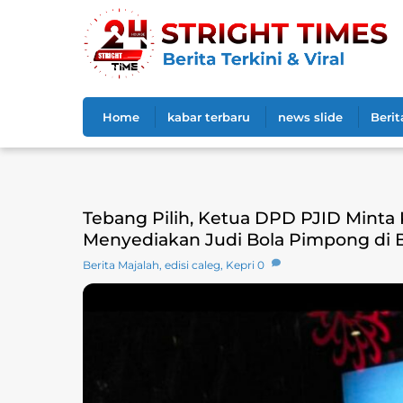
Skip
to
content
Home
kabar terbaru
news slide
Berit
Tebang Pilih, Ketua DPD PJID Minta
Menyediakan Judi Bola Pimpong di
Berita Majalah
,
edisi caleg
,
Kepri
0