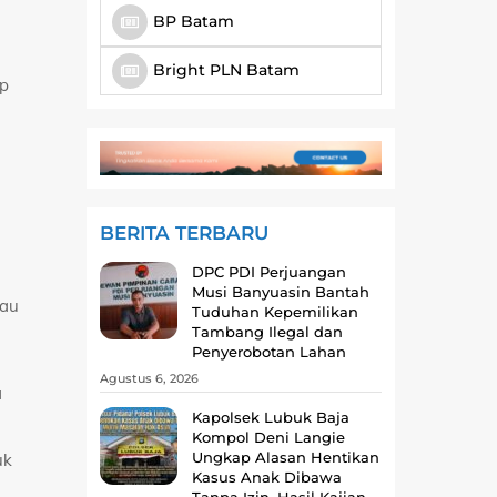
BP Batam
Bright PLN Batam
ap
BERITA TERBARU
DPC PDI Perjuangan
Musi Banyuasin Bantah
lau
Tuduhan Kepemilikan
Tambang Ilegal dan
Penyerobotan Lahan
Agustus 6, 2026
a
Kapolsek Lubuk Baja
Kompol Deni Langie
Ungkap Alasan Hentikan
uk
Kasus Anak Dibawa
Tanpa Izin, Hasil Kajian