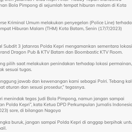
an Bola Pimpong di sejumlah tempat hiburan malam di Kota
serse Kriminal Umum melakukan penyegelan (Police Line) terhad
Tempat Hiburan Malam (THM) Kota Batam, Senin (17/7/2023)
Subdit 3 Jatanras Polda Kepri mengamankan sementara lokasi
, Grand Dragon Pub & KTV Batam dan Boombastic KTV Room.
bang pilih saat melakukan penindakan terhadap lokasi permainan,
k sesuai tugas.
 tanggung jawab dan kewenangan kami sebagai Polri. Tebang ka
aat aturan dan sesuai prosedur,” tegasnya.
ri menindak tegas Judi Bola Pimpong, namun jangan sampai
aran Polda Kepri”, kata Ketua DPD Perkumpulan Jurnalis Indonesi
023) sore, di bilangan Nagoya
sangka buruk, jangan sampai Polda Kepri di anggap berpihak unt
ail.