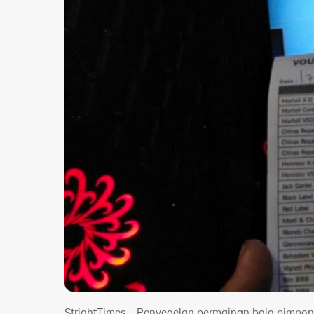
StrightTimes – Penyegelan permainan bola pimpo