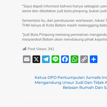
“Saya dapat informasi bahwa hanya sebagian yang 
sama dan dikatakan judi bola pimpong, bukan judi b
Sementara itu, dari penelusuran wartawan, loka
THM lainya di Kota Batam masih melenggang beba
“Judi Bola Pimpong memang permainan mengandung 
masyarakat Batam akan mendukung pihak kepolisian 
Post Views:
341
E
X
T
Li
F
W
C
S
m
el
n
a
h
o
h
ai
e
e
c
at
p
ar
Ketua DPD Perkumpulan Jurnalis In
l
gr
e
s
y
e
Mengandung Unsur Judi Dan Tidak A
a
b
A
Li
Belasan Rumah Dan Sa
m
o
p
n
o
p
k