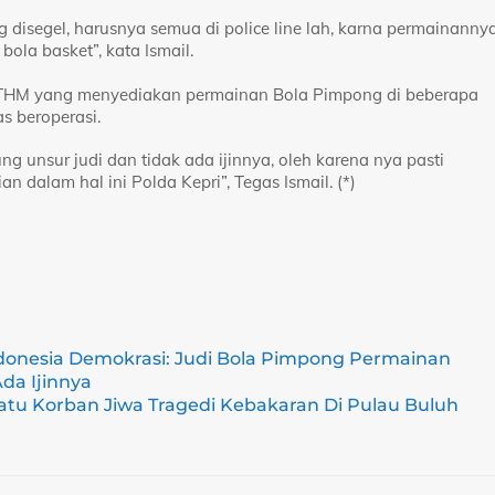
disegel, harusnya semua di police line lah, karna permainanny
ola basket”, kata Ismail.
si THM yang menyediakan permainan Bola Pimpong di beberapa
s beroperasi.
unsur judi dan tidak ada ijinnya, oleh karena nya pasti
dalam hal ini Polda Kepri”, Tegas Ismail. (*)
donesia Demokrasi: Judi Bola Pimpong Permainan
da Ijinnya
tu Korban Jiwa Tragedi Kebakaran Di Pulau Buluh