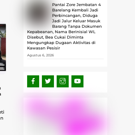
Pantai Zore Jembatan 4
Barelang Kembali Jadi
Perbincangan, Diduga
Jadi Jalur Keluar Masuk
Barang Tanpa Dokumen
Kepabeanan, Nama Berinisial WL
Disebut, Bea Cukai Diminta
Mengungkap Dugaan Aktivitas di
Kawasan Pesisir
Agustus 6, 2026
n
a
ti
an