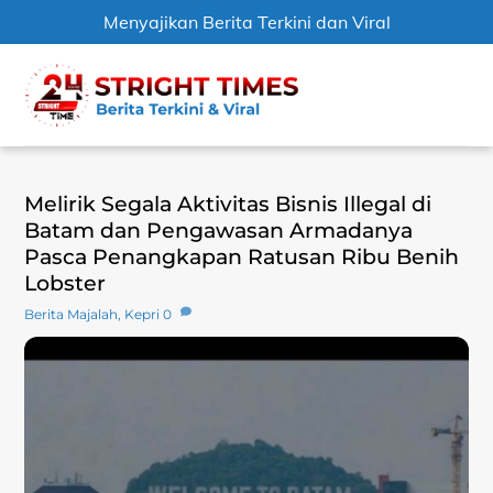
Menyajikan Berita Terkini dan Viral
Skip
Men
to
content
Melirik Segala Aktivitas Bisnis Illegal di
Batam dan Pengawasan Armadanya
Pasca Penangkapan Ratusan Ribu Benih
Lobster
Berita Majalah
,
Kepri
0