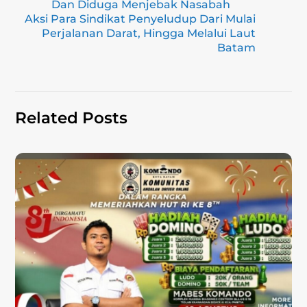
a
b
A
Li
Dan Diduga Menjebak Nasabah
Aksi Para Sindikat Penyeludup Dari Mulai
m
o
p
n
Perjalanan Darat, Hingga Melalui Laut
o
p
k
Batam
k
Related Posts