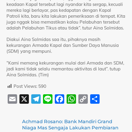
keadaan Kapal tersebut lagi nyandar kita sergap, kecuali
mereka lagi berlayar, pas kedapatan dengan Kapal
Patroli kita, baru kita lakukan pemeriksaan di tempat. Kita
juga nggak bisa memastikan kalau Pelabuhan tersebut
adalah Pelabuhan Tikus atau tidak”. tutur Aina Solmidas.
Diakui Aina Solmidas saa itu, pihaknya masih
kekurangan Armada Kapal dan Sumber Daya Manusia
(SDM) yang mempuni.
“Kami memang kekurangan mulai dari Armada dan SDM,
jadi kami tidak selalu memantau aktivitas di laut”. tutup
Aina Solmidas. (Tim)
Post Views:
590
E
X
T
Li
F
W
C
S
m
el
n
a
h
o
h
ai
e
e
c
at
p
ar
Achmad Rosano: Bank Mandiri Grand
l
gr
e
s
y
e
Niaga Mas Sengaja Lakukan Pembiaran