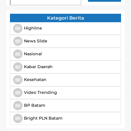
Kategori Berita
Highline
News Slide
Nasional
Kabar Daerah
Kesehatan
Video Trending
BP Batam
Bright PLN Batam