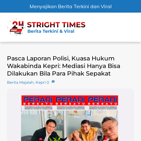
Menyajikan Berita Terkini dan Viral
Skip
Men
to
content
Pasca Laporan Polisi, Kuasa Hukum
Wakabinda Kepri: Mediasi Hanya Bisa
Dilakukan Bila Para Pihak Sepakat
Berita Majalah
,
Kepri
0