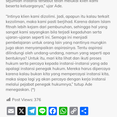
sejumlah instansi tersebut telah melukai klien kami
beserta keluarganya,” ujar Ade.
“Intinya klien kami dizolimi. Jadi, apapun itu kalau terkait
kezoliman, maka kami pasti berjihad. Karena dalam Islam
fitnah lebih kejam dari pembunuhan, sehingga hal yang
sangat kami sayangkan bila terjadi kegaduhan serta
ujaran-ujaran seperti ini. Semoga ini menjadi
pembelajaran untuk orang lain yang nantinya mungkin
juga akan menyampaikan aspirasinya. Tentu aspirasi
dilindungi oleh undang-undang, namun yang seperti apa
bentuknya? Untuk itu, mari kita lihat dan ikuti proses
hukum serta percaya kepada instansi-instansi yang ada
apalagi instansi penegak hukum. Mereka harus dipercaya
karena kalau bukan kita yang mempercayai instansi kita,
maka siapa lagi yg akan percaya dengan kerja instansi
melalui pejabat penegak hukumnya,” tutup Ade
menegaskan. (*)
Post Views:
376
E
X
T
Li
F
W
C
S