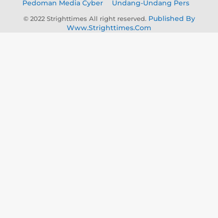
Pedoman Media Cyber
Undang-Undang Pers
Published By
© 2022 Strighttimes All right reserved.
Www.strighttimes.com