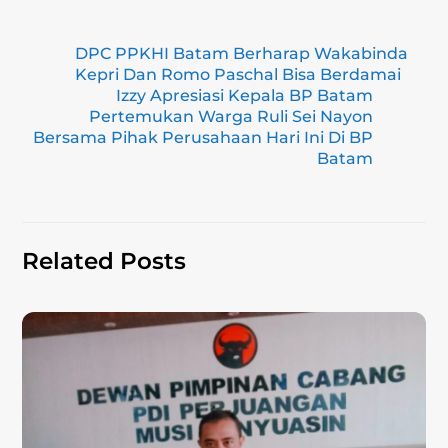
m
el
n
a
h
o
h
ai
e
e
c
at
p
ar
DPC PPKHI Batam Berharap Wakabinda
l
gr
e
s
y
e
Kepri Dan Romo Paschal Bisa Berdamai
a
b
A
Li
Izzy Apresiasi Kepala BP Batam
Pertemukan Warga Ruli Sei Nayon
m
o
p
n
Bersama Pihak Perusahaan Hari Ini Di BP
o
p
k
Batam
k
Related Posts