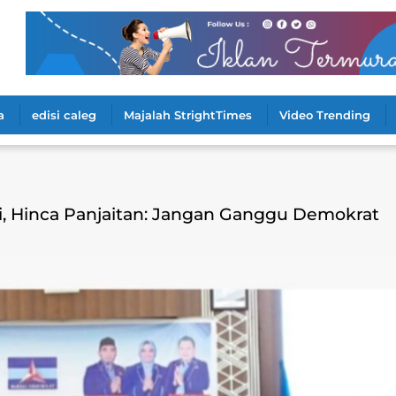
a
edisi caleg
Majalah StrightTimes
Video Trending
ri, Hinca Panjaitan: Jangan Ganggu Demokrat