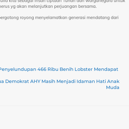
ulia kita sebagai insan ciptaan Tuhan dan warganegara untuk
erus yg akan melanjutkan perjuangan bersama.
bergotong royong menyelamatkan generasi mendatang dari
enyelundupan 466 Ribu Benih Lobster Mendapat
tua Demokrat AHY Masih Menjadi Idaman Hati Anak
Muda