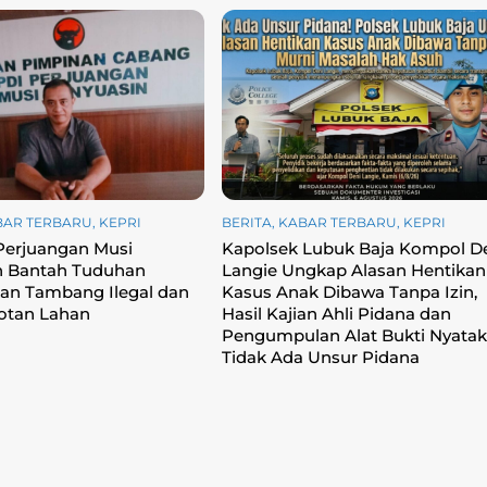
BAR TERBARU
,
KEPRI
BERITA
,
KABAR TERBARU
,
KEPRI
Perjuangan Musi
Kapolsek Lubuk Baja Kompol D
n Bantah Tuduhan
Langie Ungkap Alasan Hentikan
an Tambang Ilegal dan
Kasus Anak Dibawa Tanpa Izin,
otan Lahan
Hasil Kajian Ahli Pidana dan
Pengumpulan Alat Bukti Nyata
Tidak Ada Unsur Pidana