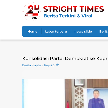
Skip
to
content
Home
kabar terbaru
news slide
Berit
Konsolidasi Partai Demokrat se Kep
Berita Majalah
,
Kepri
0