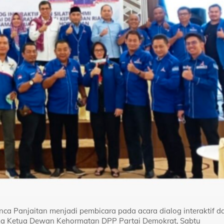
nca Panjaitan menjadi pembicara pada acara dialog interaktif d
sama Ketua Dewan Kehormatan DPP Partai Demokrat, Sabtu