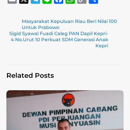
m
el
n
a
h
o
h
ai
e
e
c
at
p
ar
Masyarakat Kepuluan Riau Beri Nilai 100
l
gr
e
s
y
e
Untuk Prabowo
a
b
A
Li
Sigid Syawal Fuadi Caleg PAN Dapil Kepri-
4 No.Urut 10 Perkuat SDM Generasi Anak
m
o
p
n
Kepri
o
p
k
k
Related Posts