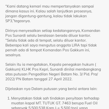
“Kami datang kemari mau mempertanyakan sampai
dimana kasus ini. Kalau salah lanjutkan prosesnya,
jangan digantung-gantung, kalau tidak lakukan
SP3,”tegasnya.
Dirinya menyesalkan setiap kedatangannya, Komandan
Pos Sunardi selalu beralasan berada diluar kantor.
“Selalu tidak ada di tempat, selalu diluar kantor.
Beberapa kali saya mengutus anggota LIRA tapi tidak
pernah ada di tempat Komandan Pos Gakkum ini,
sesalnya.
Selain itu ia mengatakan, Kepala penegakan hukum (
Gakkum) KLHK Pos Kepri, Sunardi dinilai membangkang
atas putusan Pengadilan Negeri Batam No. 3/ Pid. Pra/
2022/ PN Batam tanggal 27 April 2022.
Dijelaskan nya Dalam putusan yang berisi antara lain:
Menyatakan tidak sah tindakan penyitaan terhadap
muatan kapal MT. TUTUK GT. 7463 berupa Fuel Oil
sebanyak 5.500.538 Kgm (-+ 5.500 ton) yang