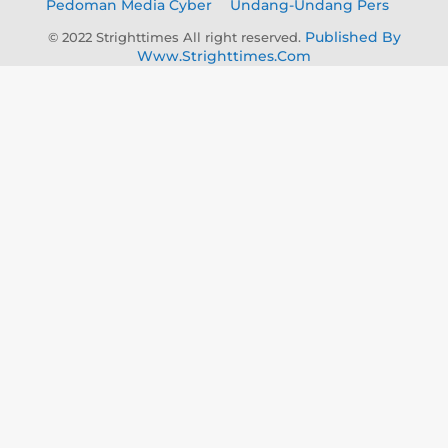
Pedoman Media Cyber
Undang-Undang Pers
Published By
© 2022 Strighttimes All right reserved.
Www.strighttimes.com