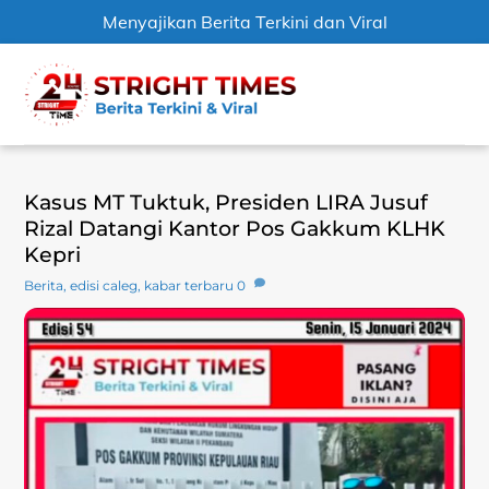
Menyajikan Berita Terkini dan Viral
Skip
Men
to
content
Kasus MT Tuktuk, Presiden LIRA Jusuf
Rizal Datangi Kantor Pos Gakkum KLHK
Kepri
Berita
,
edisi caleg
,
kabar terbaru
0