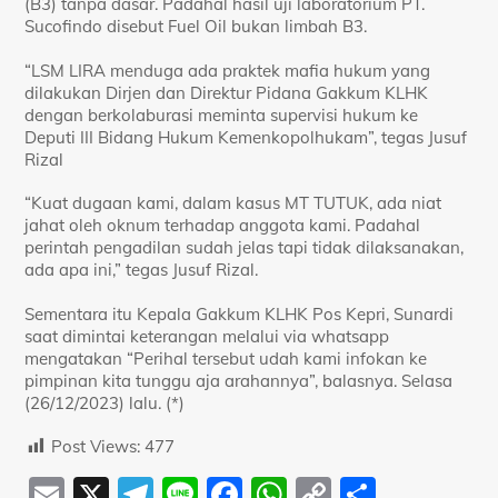
(B3) tanpa dasar. Padahal hasil uji laboratorium PT.
Sucofindo disebut Fuel Oil bukan limbah B3.
“LSM LIRA menduga ada praktek mafia hukum yang
dilakukan Dirjen dan Direktur Pidana Gakkum KLHK
dengan berkolaburasi meminta supervisi hukum ke
Deputi III Bidang Hukum Kemenkopolhukam”, tegas Jusuf
Rizal
“Kuat dugaan kami, dalam kasus MT TUTUK, ada niat
jahat oleh oknum terhadap anggota kami. Padahal
perintah pengadilan sudah jelas tapi tidak dilaksanakan,
ada apa ini,” tegas Jusuf Rizal.
Sementara itu Kepala Gakkum KLHK Pos Kepri, Sunardi
saat dimintai keterangan melalui via whatsapp
mengatakan “Perihal tersebut udah kami infokan ke
pimpinan kita tunggu aja arahannya”, balasnya. Selasa
(26/12/2023) lalu. (*)
Post Views:
477
E
X
T
Li
F
W
C
S